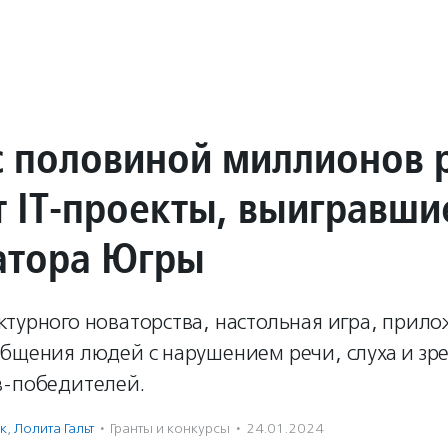
с половиной миллионов 
т IT-проекты, выигравши
атора Югры
турного новаторства, настольная игра, прил
бщения людей с нарушением речи, слуха и зре
в-победителей.
к
,
Лолита Гальт
·
Гранты и конкурсы
·
24.01.2024