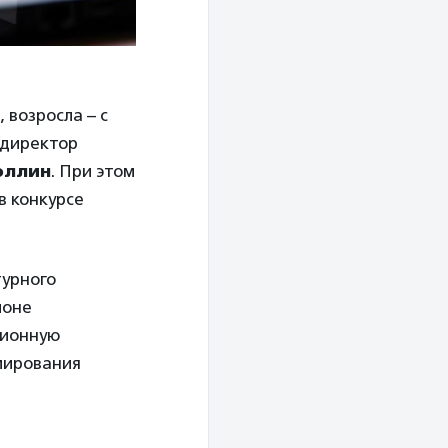
 возросла – с
 директор
оллин
. При этом
в конкурсе
турного
ионе
ционную
мирования