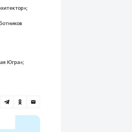
рхитектор»;
аботников
ая Югра»;