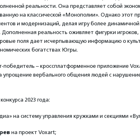
олненной реальности. Она представляет собой эконо
ванную на классической «Монополии». Однако этот п
ентов и модернизаций, делая игру более динамичной
 Дополненная реальность оживляет фигурки игроков, 
гровые поля дает исчерпывающую информацию о куль
ономических богатствах Югры.
т-победитель – кроссплатформенное приложение Voxa
а упрощение вербального общения людей с нарушением
конкурса 2023 года:
иа» на систему управления кружками и секциями «Ву
рев
на проект Voxart;