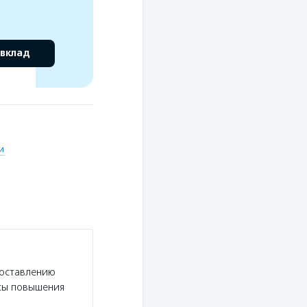
 вклад
и
доставлению
рсы повышения