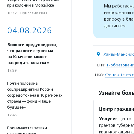
при колонии в Можайске
Мы работаем, 
информация и
10:32
·
Прислано НКО
вопросу в бла
достигнем
04.08.2026
Биологи предупредили,
что развитие туризма
Ханты-Мансийс
на Камчатке может
навредить косаткам
ТЕГИ:
IT-образован
17:59
НКО:
Фонд «Центр г
Почти половина
соцпредприятий России
Узнайте боль
сосредоточена в 10 регионах
страны — фонд «Наше
будущее»
Центр граждан
17:46
Услуги:
Центр г
грантов губерна
Принимаются заявки
квалификации дл
на конкурс эссе