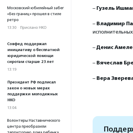
–
Гузель Ишма
Московский юбилейный забег
«Без границ» прошел в стиле
ретро
–
Владимир Па
13:30
·
Прислано НКО
исполнительных
Совфед поддержал
–
Денис Амеле
инициативу о бесплатной
юридической помощи
сиротам старше 23 лет
–
Вячеслав Бр
13:19
–
Вера Зверев
Президент РФ подписал
закон о новых мерах
поддержки молодежных
НКО
13:04
Волонтеры Наставнического
центра преобразили
Поддерж
территорию дома ребенка