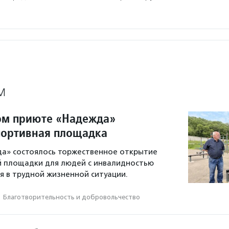
М
ом приюте «Надежда»
портивная площадка
да» состоялось торжественное открытие
й площадки для людей с инвалидностью
ся в трудной жизненной ситуации.
·
Благотвори­тель­ность и доброволь­чест­во