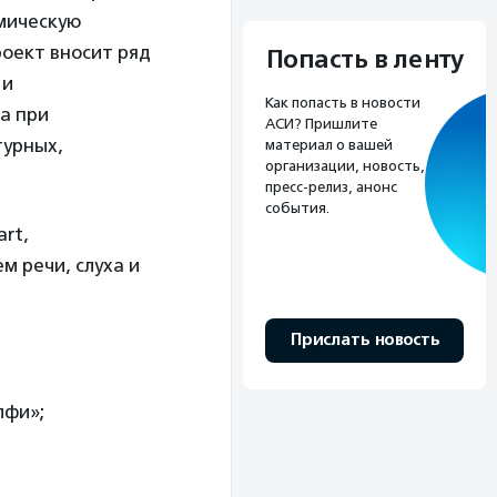
мическую
роект вносит ряд
Попасть в ленту
 и
Как попасть в новости
а при
АСИ? Пришлите
турных,
материал о вашей
организации, новость,
пресс-релиз, анонс
события.
rt,
 речи, слуха и
Прислать новость
лфи»;