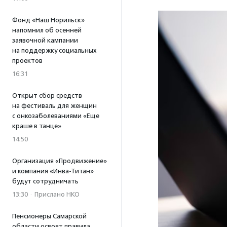
Фонд «Наш Норильск»
напомнил об осенней
заявочной кампании
на поддержку социальных
проектов
16:31
Открыт сбор средств
на фестиваль для женщин
с онкозаболеваниями «Еще
краше в танце»
14:50
Организация «Продвижение»
и компания «Инва-Титан»
будут сотрудничать
13:30
·
Прислано НКО
Пенсионеры Самарской
области освоят правила