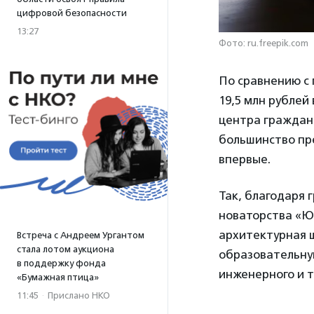
цифровой безопасности
13:27
Фото: ru.freepik.com
По сравнению с 
19,5 млн рублей 
центра граждан
большинство пр
впервые.
Так, благодаря 
новаторства «Юн
архитектурная ш
Встреча с Андреем Ургантом
стала лотом аукциона
образовательну
в поддержку фонда
инженерного и 
«Бумажная птица»
11:45
·
Прислано НКО