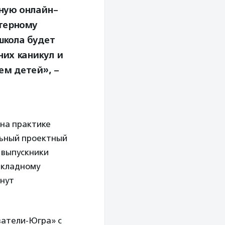
ную онлайн-
терному
школа будет
них каникул и
ем детей», –
на практике
льный проектный
 выпускники
икладному
чнут
ватели-Югра» с