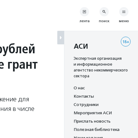
лента
поиск
меню
18+
рублей
АСИ
е грант
Экспертная организация
и информационное
агентство некоммерческого
сектора
О нас
Контакты
ожение для
Сотрудники
ния в числе
Мероприятия АСИ
Прислать новость
Полезная библиотека
Наши издания