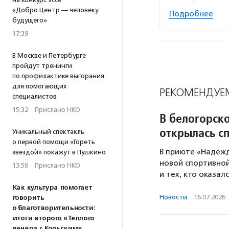
«Добро.Центр — человеку
Подробнее
будущего»
17:39
В Москве и Петербурге
пройдут тренинги
по профилактике выгорания
для помогающих
РЕКОМЕНДУЕ
специалистов
15:32
·
Прислано НКО
В белогорск
открылась с
Уникальный спектакль
о первой помощи «Гореть
В приюте «Надеж
звездой» покажут в Пушкино
новой спортивно
13:58
·
Прислано НКО
и тех, кто оказал
Как культура помогает
Новости
·
16.07.2026
говорить
о благотворительности:
итоги второго «Теплого
вечера с Кольским»