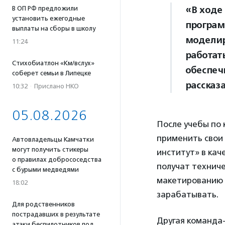
«В ходе
В ОП РФ предложили
установить ежегодные
програм
выплаты на сборы в школу
моделир
11:24
работать
Стихобиатлон «Км/вслух»
обеспеч
соберет семьи в Липецке
рассказ
10:32
·
Прислано НКО
05.08.2026
После учебы по
применить свои
Автовладельцы Камчатки
могут получить стикеры
институт» в кач
о правилах добрососедства
получат технич
с бурыми медведями
макетированию 
18:02
зарабатывать.
Для родственников
пострадавших в результате
Другая команда-
атаки беспилотников под