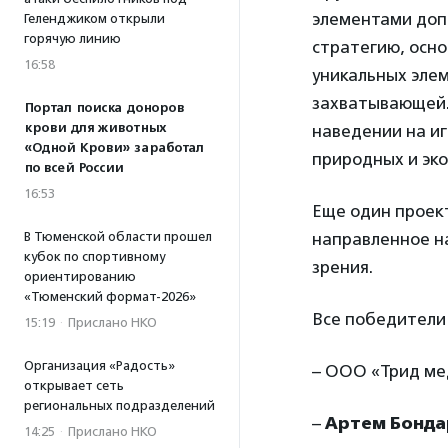
элементами доп
Геленджиком открыли
горячую линию
стратегию, осно
16:58
уникальных элем
захватывающей.
Портал поиска доноров
крови для животных
наведении на и
«Одной Крови» заработал
природных и эк
по всей России
16:53
Еще один проек
направленное н
В Тюменской области прошел
кубок по спортивному
зрения.
ориентированию
«Тюменский формат-2026»
Все победители 
15:19
·
Прислано НКО
Организация «Радость»
– ООО «Трид мед
открывает сеть
региональных подразделений
–
Артем Бонда
14:25
·
Прислано НКО