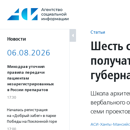
Перейти
к
содержанию
Статьи
Новости
Шесть 
06.08.2026
получа
Минздрав уточнил
губерн
правила передачи
пациентам
незарегистрированных
в России препаратов
Школа архитек
17:30
вербального о
Началась регистрация
семи проекто
на «Добрый забег» в парке
Победы на Поклонной горе
АСИ-Ханты-Мансийс
17:00