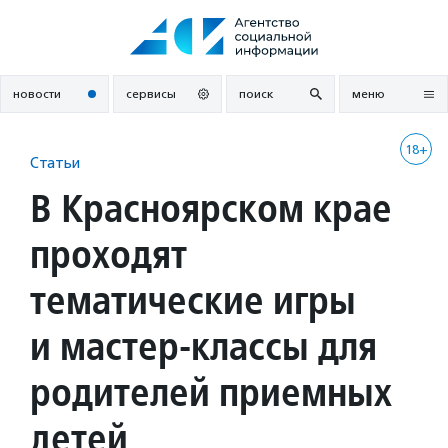
Перейти
к
содержанию
новости
сервисы
поиск
меню
18+
Статьи
В Красноярском крае
проходят
тематические игры
и мастер-классы для
родителей приемных
детей