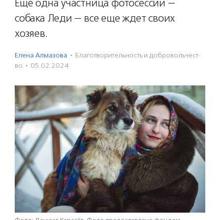
Еще одна участница фотосессии —
собака Леди — все еще ждет своих
хозяев.
Елена Алмазова
·
Благотвори­тель­ность и доброволь­чест­
во
·
05.02.2024