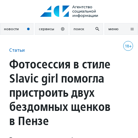
Перейти
к
содержанию
новости
сервисы
поиск
меню
18+
Статьи
Фотосессия в стиле
Slavic girl помогла
пристроить двух
бездомных щенков
в Пензе