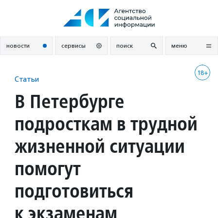
Перейти
к
содержанию
новости
сервисы
поиск
меню
18+
Статьи
В Петербурге
подросткам в трудной
жизненной ситуации
помогут
подготовиться
к экзаменам