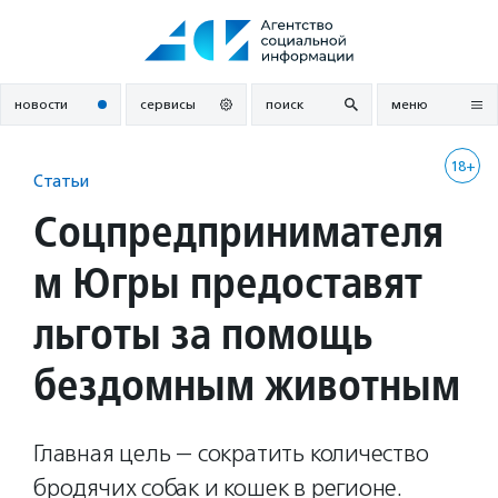
Перейти
к
содержанию
новости
сервисы
поиск
меню
18+
Статьи
Соцпредпринимателя
м Югры предоставят
льготы за помощь
бездомным животным
Главная цель — сократить количество
бродячих собак и кошек в регионе.