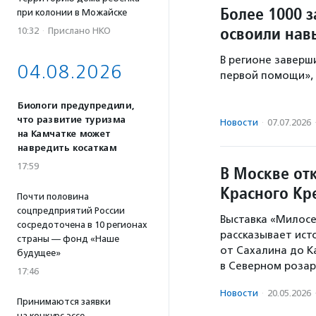
Более 1000 
при колонии в Можайске
освоили нав
10:32
·
Прислано НКО
В регионе заверш
04.08.2026
первой помощи»,
Биологи предупредили,
что развитие туризма
Новости
·
07.07.2026
на Камчатке может
навредить косаткам
17:59
В Москве от
Красного Кр
Почти половина
соцпредприятий России
Выставка «Милос
сосредоточена в 10 регионах
рассказывает ист
страны — фонд «Наше
от Сахалина до К
будущее»
в Северном розар
17:46
Новости
·
20.05.2026
Принимаются заявки
на конкурс эссе