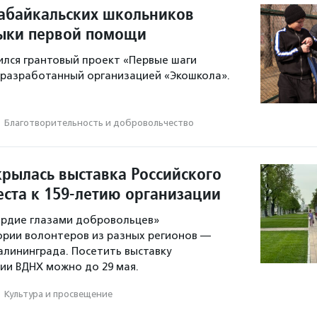
забайкальских школьников
ыки первой помощи
ился грантовый проект «Первые шаги
 разработанный организацией «Экошкола».
·
Благотвори­тель­ность и доброволь­чест­во
крылась выставка Российского
еста к 159-летию организации
ердие глазами добровольцев»
ории волонтеров из разных регионов —
алининграда. Посетить выставку
ии ВДНХ можно до 29 мая.
·
Культура и просвещение