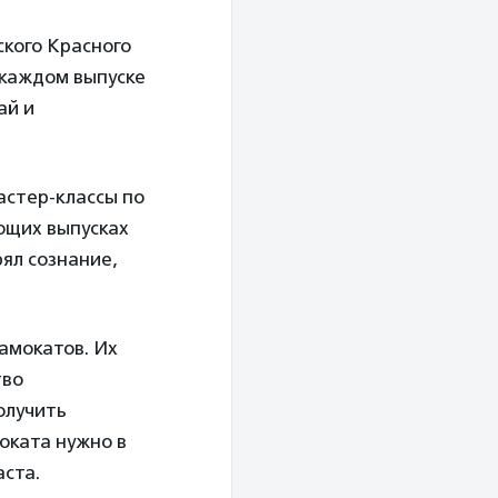
ского Красного
 каждом выпуске
ай и
астер-классы по
ющих выпусках
ял сознание,
амокатов. Их
тво
олучить
оката нужно в
аста.