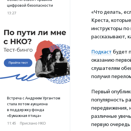
цифровой безопасности
«Что делать, ес
13:27
Креста, которые
инструкторы по
рассказывают, к
Подкаст
будет п
оказанию первой
слушателям обещ
получил перелом
Первый опублик
Встреча с Андреем Ургантом
популярность ра
стала лотом аукциона
передвижения, 
в поддержку фонда
различные увечь
«Бумажная птица»
11:45
·
Прислано НКО
первую очередь 