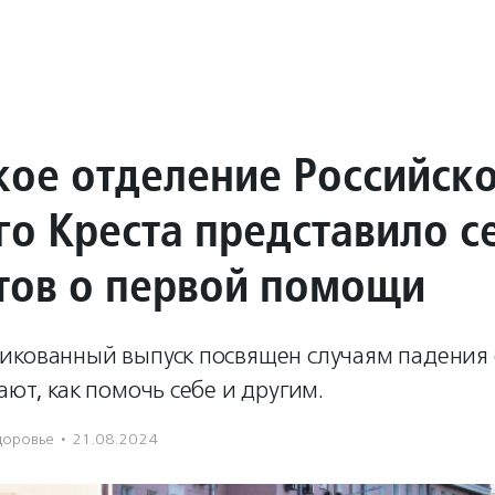
кое отделение Российск
го Креста представило 
тов о первой помощи
икованный выпуск посвящен случаям падения с
ают, как помочь себе и другим.
доровье
·
21.08.2024