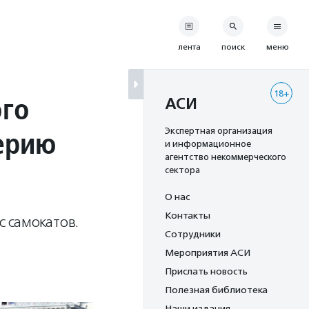
лента
поиск
меню
18+
ого
АСИ
серию
Экспертная организация
и информационное
агентство некоммерческого
сектора
О нас
Контакты
 самокатов.
Сотрудники
Мероприятия АСИ
Прислать новость
Полезная библиотека
Наши издания