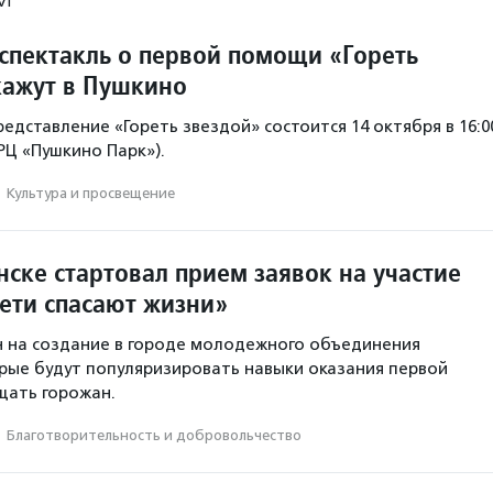
спектакль о первой помощи «Гореть
кажут в Пушкино
едставление «Гореть звездой» состоится 14 октября в 16:0
ТРЦ «Пушкино Парк»).
·
Культура и просвещение
ске стартовал прием заявок на участие
Дети спасают жизни»
 на создание в городе молодежного объединения
рые будут популяризировать навыки оказания первой
щать горожан.
·
Благотвори­тель­ность и доброволь­чест­во