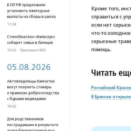
В ОП РФ предложили
Кроме того, ин
установить ежегодные
справиться с уп
выплаты на сборы в школу
если нет серьез
11:24
что-то холодное
Стихобиатлон «Км/вслух»
серьезные травм
соберет семьи в Липецке
помощь.
10:32
·
Прислано НКО
05.08.2026
Читать ещ
Автовладельцы Камчатки
могут получить стикеры
Российский Красн
о правилах добрососедства
В Брянске открыл
с бурыми медведями
18:02
Для родственников
пострадавших в результате
атаки беспилотников под