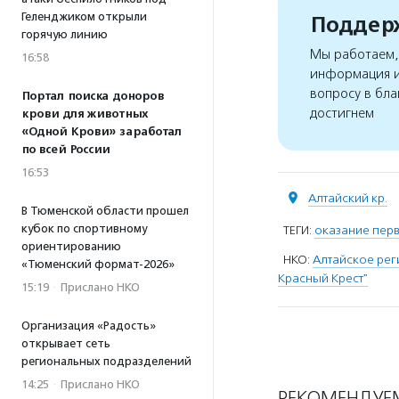
Геленджиком открыли
Поддерж
горячую линию
Мы работаем, 
16:58
информация и
вопросу в бла
Портал поиска доноров
достигнем
крови для животных
«Одной Крови» заработал
по всей России
16:53
Алтайский кр.
В Тюменской области прошел
кубок по спортивному
ТЕГИ:
оказание пер
ориентированию
НКО:
Алтайское ре
«Тюменский формат-2026»
Красный Крест"
15:19
·
Прислано НКО
Организация «Радость»
открывает сеть
региональных подразделений
14:25
·
Прислано НКО
РЕКОМЕНДУЕ