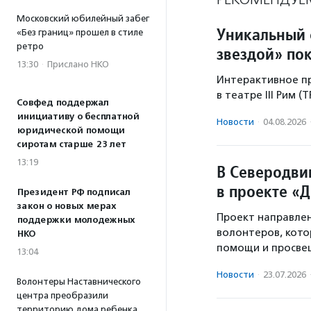
Московский юбилейный забег
Уникальный 
«Без границ» прошел в стиле
ретро
звездой» по
13:30
·
Прислано НКО
Интерактивное пр
в театре III Рим (
Совфед поддержал
инициативу о бесплатной
Новости
·
04.08.2026
юридической помощи
сиротам старше 23 лет
13:19
В Северодвин
в проекте «
Президент РФ подписал
закон о новых мерах
Проект направлен
поддержки молодежных
волонтеров, кото
НКО
помощи и просве
13:04
Новости
·
23.07.2026
Волонтеры Наставнического
центра преобразили
территорию дома ребенка