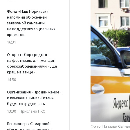
Фонд «Наш Норильск»
напомнил об осенней
заявочной кампании
на поддержку социальных
проектов
16:31
Открыт сбор средств
на фестиваль для женщин
с онкозаболеваниями «Еще
краше в танце»
14:50
Организация «Продвижение»
и компания «Инва-Титан»
будут сотрудничать
13:30
·
Прислано НКО
Пенсионеры Самарской
Фото: Наталья Селив
области освоят правила