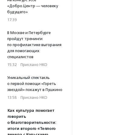
«Добро.Центр — человеку
будущего»
17:39
В Москве и Петербурге
пройдут тренинги
по профилактике выгорания
для помогающих
специалистов
15:32
·
Прислано НКО
Уникальный спектакль
о первой помощи «Гореть
звездой» покажут в Пушкино
13:58
·
Прислано НКО
Как культура помогает
говорить
о благотворительности:
итоги второго «Теплого
вечера с Кольским»