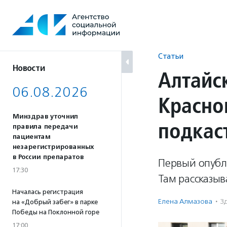
Перейти
к
содержанию
Статьи
Новости
Алтайс
06.08.2026
Красно
Минздрав уточнил
подкас
правила передачи
пациентам
незарегистрированных
в России препаратов
Первый опубл
17:30
Там рассказыв
Началась регистрация
Елена Алмазова
·
З
на «Добрый забег» в парке
Победы на Поклонной горе
17:00