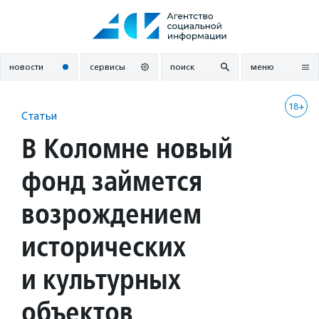
Перейти
к
содержанию
новости
сервисы
поиск
меню
18+
Статьи
В Коломне новый
фонд займется
возрождением
исторических
и культурных
объектов