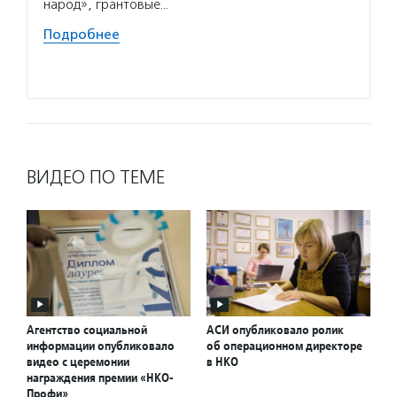
деятел
народ», грантовые…
в пери
Подробнее
практи
Подро
ВИДЕО ПО ТЕМЕ
Агентство социальной
АСИ опубликовало ролик
информации опубликовало
об операционном директоре
видео с церемонии
в НКО
награждения премии «НКО-
Профи»