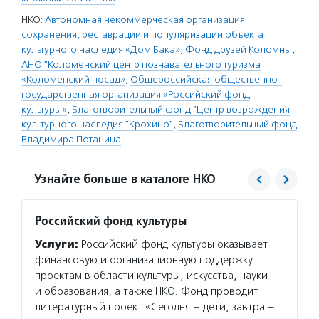
НКО:
Автономная некоммерческая организация
сохранения, реставрации и популяризации объекта
культурного наследия «Дом Бака»
,
Фонд друзей Коломны
,
АНО "Коломенский центр познавательного туризма
«Коломенский посад»
,
Общероссийская общественно-
государственная организация «Российский фонд
культуры»
,
Благотворительный фонд "Центр возрождения
культурного наследия "Крохино"
,
Благотворительный фонд
Владимира Потанина
Узнайте больше в каталоге НКО
Российский фонд культуры
Благо
Потан
Услуги:
Российский фонд культуры оказывает
Услуг
финансовую и организационную поддержку
Потани
проектам в области культуры, искусства, науки
эндаум
и образования, а также НКО. Фонд проводит
компет
литературный проект «Сегодня – дети, завтра –