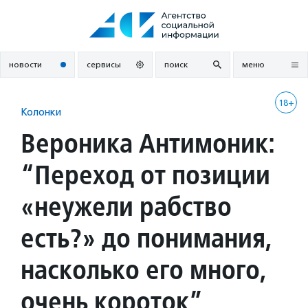
Перейти
к
содержанию
новости
сервисы
поиск
меню
18+
Колонки
Вероника Антимоник:
“Переход от позиции
«неужели рабство
есть?» до понимания,
насколько его много,
очень короток”