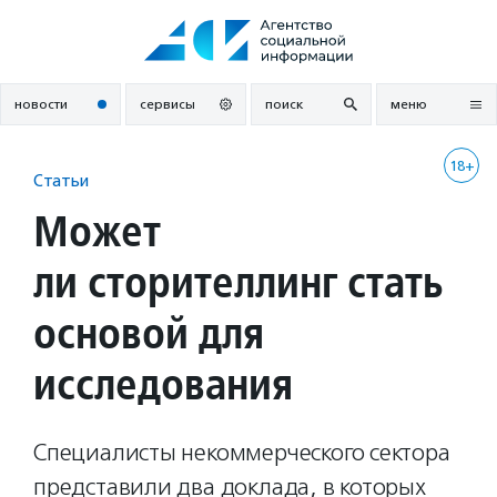
Перейти
к
содержанию
новости
сервисы
поиск
меню
18+
Статьи
Может
ли сторителлинг стать
основой для
исследования
Специалисты некоммерческого сектора
представили два доклада, в которых