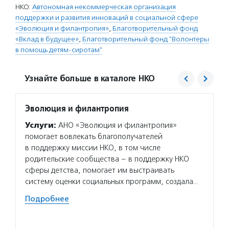
НКО:
Автономная некоммерческая организация
поддержки и развития инноваций в социальной сфере
«Эволюция и филантропия»
,
Благотворительный фонд
«Вклад в будущее»
,
Благотворительный фонд "Волонтеры
в помощь детям-сиротам"
Узнайте больше в каталоге НКО
Эволюция и филантропия
Вклад
Услуги:
АНО «Эволюция и филантропия»
Услуг
помогает вовлекать благополучателей
образо
в поддержку миссии НКО, в том числе
програ
родительские сообщества – в поддержку НКО
попече
сферы детства, помогает им выстраивать
наруше
систему оценки социальных программ, создала…
некомм
Подробнее
Подро