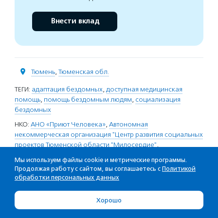
Внести вклад
Тюмень
,
Тюменская обл.
ТЕГИ:
адаптация бездомных
,
доступная медицинская
помощь
,
помощь бездомным людям
,
социализация
бездомных
НКО:
АНО «Приют Человека»
,
Автономная
некоммерческая организация "Центр развития социальных
проектов Тюменской области "Милосердие"
,
Международная благотворительная общественная
Мы используем файлы cookie и метрические программы.
организация «Справедливая помощь Доктора Лизы»
,
Продолжая работу с сайтом, вы соглашаетесь с
Политикой
Фонд-оператор президентских грантов по развитию
обработки персональных данных
гражданского общества
Хорошо
Узнайте больше в каталоге НКО