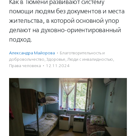
Как в Тюмени развивают систему
помощи людям без документов и места
жительства, в которой основной упор
делают на духовно-ориентированный
подход.
Александра Майорова
·
Благотвори­тель­ность и
доброволь­чест­во
,
Здоровье
,
Люди с инвалидностью
,
Права человека
·
12.11.2024