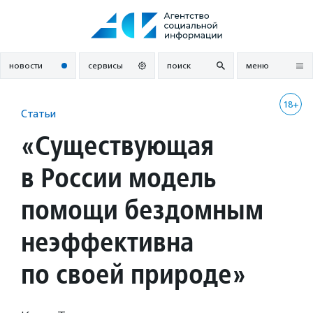
Перейти
к
содержанию
новости
сервисы
поиск
меню
18+
Статьи
«Существующая
в России модель
помощи бездомным
неэффективна
по своей природе»