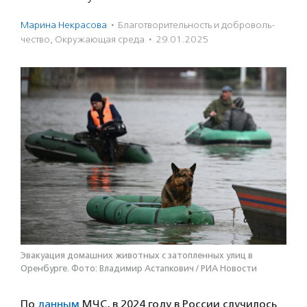
Марина Некрасова
·
Благотвори­тель­ность и доброволь­
чест­во
,
Окружающая среда
·
29.01.2025
Эвакуация домашних животных с затопленных улиц в
Оренбурге. Фото: Владимир Астапкович / РИА Новости
По
данным
МЧС, в 2024 году в России случилось