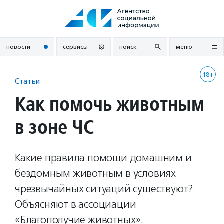
Перейти
к
содержанию
новости
сервисы
поиск
меню
18+
Статьи
Как помочь животным
в зоне ЧС
Какие правила помощи домашним и
бездомным животным в условиях
чрезвычайных ситуаций существуют?
Объясняют в ассоциации
«Благополучие животных».