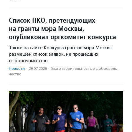
Список НКО, претендующих
на гранты мэра Москвы,
опубликовал оргкомитет конкурса
Также на сайте Конкурса грантов мэра Москвы
размещен список заявок, не прошедших
отборочный этап.
Новости
·
29.07.2026
·
Благотвори­тель­ность и доброволь­
чест­во