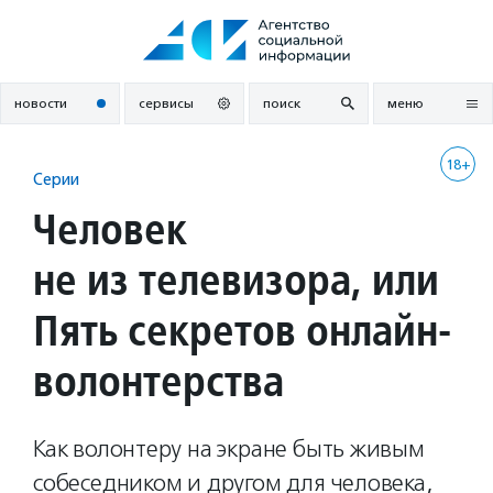
Перейти
к
содержанию
новости
сервисы
поиск
меню
18+
Серии
Человек
не из телевизора, или
Пять секретов онлайн-
волонтерства
Как волонтеру на экране быть живым
собеседником и другом для человека,