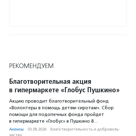
и взро
сиротс
Подро
РЕКОМЕНДУЕМ
Благотворительная акция
в гипермаркете «Глобус Пушкино»
Акцию проводит благотворительный фонд
«Волонтеры в помощь детям-сиротам». Сбор
помощи для подопечных фонда пройдет
в гипермаркете «Глобус» в Пушкино 8…
Анонсы
·
03.08.2026
·
Благотвори­тель­ность и доброволь­
чест­во