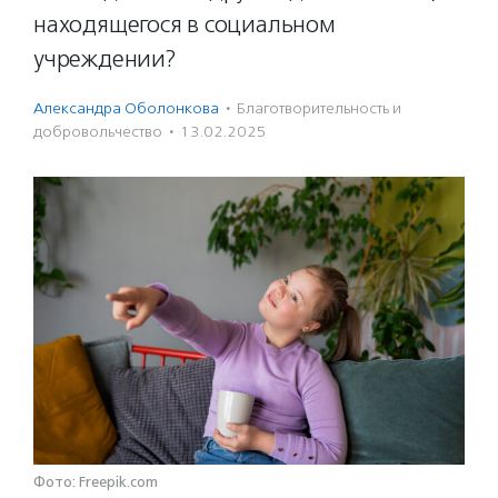
находящегося в социальном
учреждении?
Александра Оболонкова
·
Благотвори­тель­ность и
доброволь­чест­во
·
13.02.2025
Фото: Freepik.com