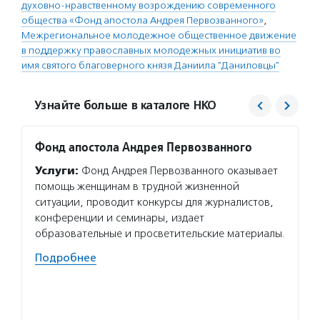
духовно-нравственному возрождению современного
общества «Фонд апостола Андрея Первозванного»
,
Межрегиональное молодежное общественное движение
в поддержку православных молодежных инициатив во
имя святого благоверного князя Даниила "Даниловцы"
Узнайте больше в каталоге НКО
Фонд апостола Андрея Первозванного
Добро
Услуги:
Фонд Андрея Первозванного оказывает
Услуг
помощь женщинам в трудной жизненной
«Дани
ситуации, проводит конкурсы для журналистов,
и безд
конференции и семинары, издает
посеща
образовательные и просветительские материалы.
и подр
онколо
Подробнее
интерн
Волон
«Данил