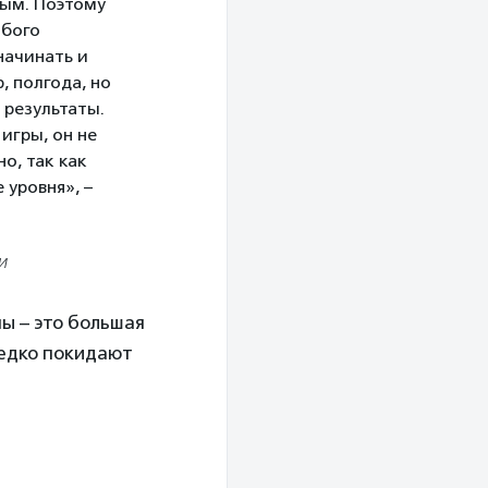
ным. Поэтому
юбого
начинать и
, полгода, но
 результаты.
игры, он не
о, так как
 уровня», –
И
ы – это большая
редко покидают