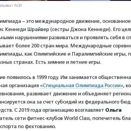
льева / АСИ
импиада – это международное движение, основанное в
с Кеннеди Шрайвер (сестры Джона Кеннеди). Его цель
ными нарушениями развиваться и проявлять себя в сп
ывает более 200 стран мира. Международные соревн
импиады, как Олимпийские и Паралимпийские игры, п
азных странах. Есть зимние и летние игры.
ие появилось в 1999 году. Им занимается общественн
ная организация
«Специальная Олимпиада России»
, к
евнования, развивает движение и объединяет регион
нсируется она за счет субсидий из федерального бю
дств. С 2019 года организацию возглавляет
Ольга
ватель сети фитнес-клубов World Class, попечитель б
 спорта по фехтованию.