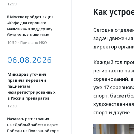
12:59
Как устро
В Москве пройдет акция
«Кофе для хорошего
мальчика» в поддержку
Сегодня отделен
бездомных животных
задач движения 
10:52
·
Прислано НКО
директор орган
06.08.2026
Каждый год про
регионах по раз
Минздрав уточнил
соревнований, в
правила передачи
пациентам
уже 17 соревнов
незарегистрированных
спорт, баскетбо
в России препаратов
художественная 
17:30
спорт и другие.
Началась регистрация
на «Добрый забег» в парке
Победы на Поклонной горе