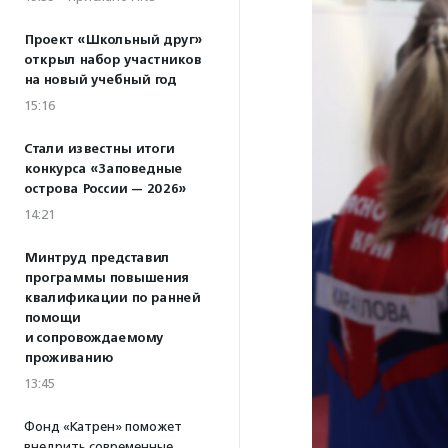
Проект «Школьный друг»
открыл набор участников
на новый учебный год
15:16
Стали известны итоги
конкурса «Заповедные
острова России — 2026»
14:21
Минтруд представил
программы повышения
квалификации по ранней
помощи
и сопровождаемому
проживанию
13:45
Фонд «Катрен» поможет
внедрить современные