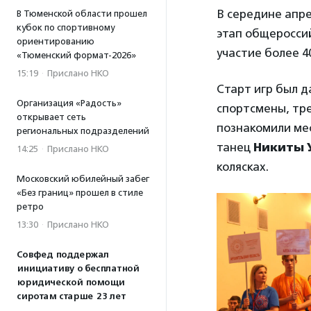
В середине апр
В Тюменской области прошел
кубок по спортивному
этап общеросси
ориентированию
участие более 4
«Тюменский формат-2026»
15:19
·
Прислано НКО
Старт игр был д
Организация «Радость»
спортсмены, тре
открывает сеть
познакомили мес
региональных подразделений
танец
Никиты 
14:25
·
Прислано НКО
колясках.
Московский юбилейный забег
«Без границ» прошел в стиле
ретро
13:30
·
Прислано НКО
Совфед поддержал
инициативу о бесплатной
юридической помощи
сиротам старше 23 лет