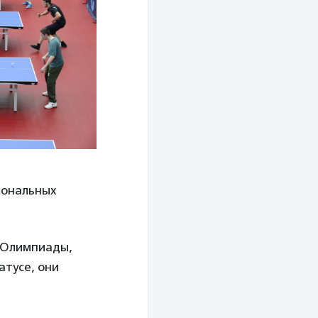
иональных
 Олимпиады,
атусе, они