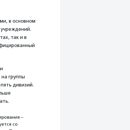
ми, в основном
 учреждений.
ах, так и в
лифицированный
ми
 на группы
-пять дивизий.
ольше
ать.
рования –
уется со