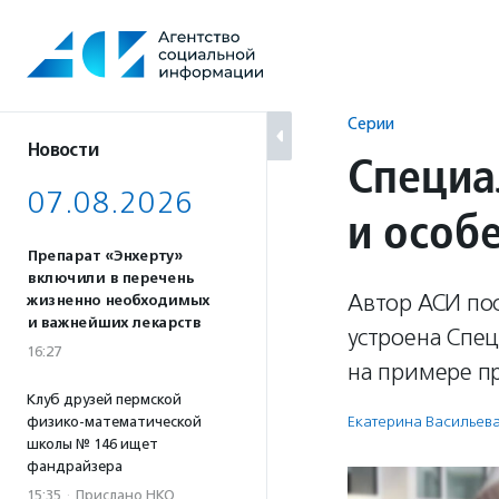
Перейти
к
содержанию
Серии
Новости
Специа
07.08.2026
и особ
Препарат «Энхерту»
включили в перечень
Автор АСИ пос
жизненно необходимых
и важнейших лекарств
устроена Спе
16:27
на примере пр
Клуб друзей пермской
Екатерина Васильев
физико-математической
школы № 146 ищет
фандрайзера
15:35
·
Прислано НКО