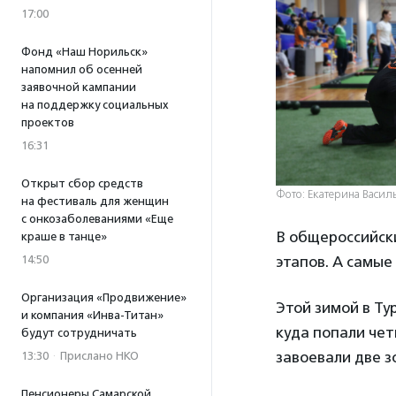
17:00
Фонд «Наш Норильск»
напомнил об осенней
заявочной кампании
на поддержку социальных
проектов
16:31
Открыт сбор средств
Фото: Екатерина Васил
на фестиваль для женщин
с онкозаболеваниями «Еще
В общероссийск
краше в танце»
этапов. А самы
14:50
Организация «Продвижение»
Этой зимой в Т
и компания «Инва-Титан»
куда попали чет
будут сотрудничать
завоевали две з
13:30
·
Прислано НКО
Пенсионеры Самарской