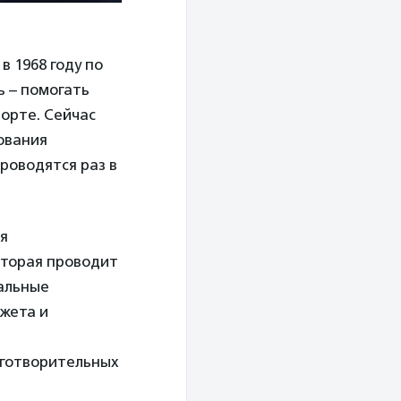
 1968 году по
 – помогать
орте. Сейчас
ования
роводятся раз в
ая
оторая проводит
альные
джета и
лаготворительных