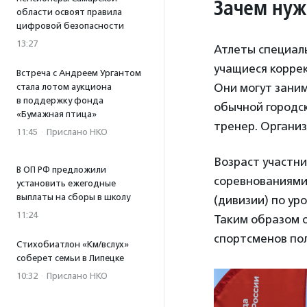
Зачем нуж
области освоят правила
цифровой безопасности
13:27
Атлеты специал
учащиеся корре
Встреча с Андреем Ургантом
Они могут заним
стала лотом аукциона
в поддержку фонда
обычной городск
«Бумажная птица»
тренер. Организ
11:45
·
Прислано НКО
Возраст участни
В ОП РФ предложили
соревнованиями 
установить ежегодные
выплаты на сборы в школу
(дивизии) по ур
11:24
Таким образом о
спортсменов пол
Стихобиатлон «Км/вслух»
соберет семьи в Липецке
10:32
·
Прислано НКО