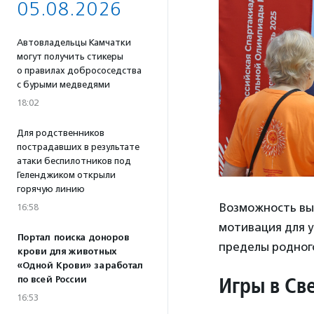
05.08.2026
Автовладельцы Камчатки
могут получить стикеры
о правилах добрососедства
с бурыми медведями
18:02
Для родственников
пострадавших в результате
атаки беспилотников под
Геленджиком открыли
горячую линию
Возможность вые
16:58
мотивация для у
Портал поиска доноров
пределы родного
крови для животных
«Одной Крови» заработал
Игры в Св
по всей России
16:53