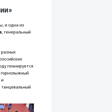
сии
»
, и одна из
в
, генеральный
 разных
российских
году планируется
а, горнолыжный
 и
, танцевальный