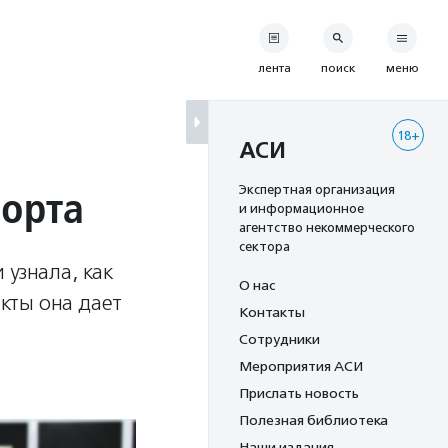
лента
поиск
меню
18+
АСИ
порта
Экспертная организация
и информационное
агентство некоммерческого
сектора
 узнала, как
О нас
кты она дает
Контакты
Сотрудники
Мероприятия АСИ
Прислать новость
Полезная библиотека
Наши издания