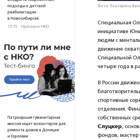
подходы к детской
Фото: Екатерина Васи
реабилитации
в Новосибирске
Специальная Ол
13:15
·
Прислано НКО
инициативе Юни
людям с менталь
движение охват
Специальной Ол
четыре года в р
В России движен
благотворитель
спортивные сор
отделения. Фина
собственных сре
Патриаршая гуманитарная
миссия ищет волонтеров для
Слуцкер
, осно
ремонта домов в Донецке
фондов, мастер
и Горловке