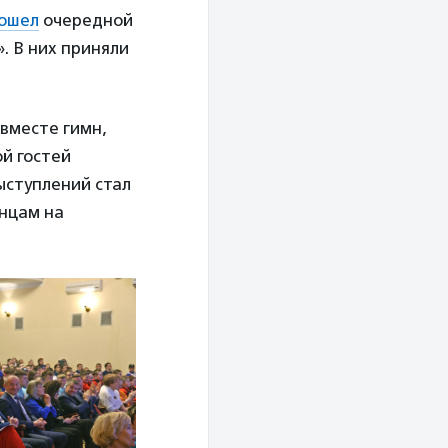
ошел
очередной
. В них приняли
 вместе гимн,
ой гостей
ыступлений стал
анцам на