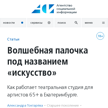
Перейти
к
содержанию
новости
сервисы
поиск
меню
18+
Статьи
Волшебная палочка
под названием
«искусство»
Как работает театральная студия для
артистов 65+ в Екатеринбурге.
Александра Токтарёва
·
Старшее поколение
·