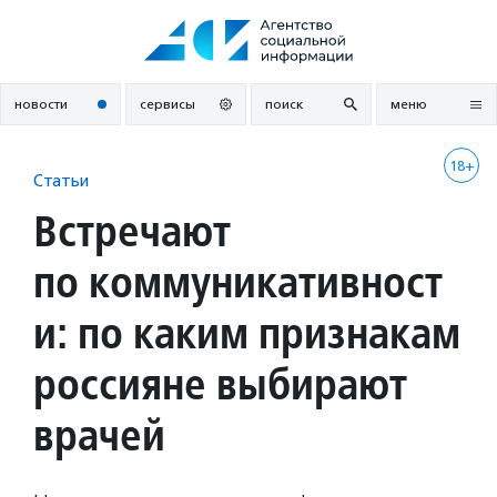
Перейти
к
содержанию
новости
сервисы
поиск
меню
18+
Статьи
Встречают
по коммуникативност
и: по каким признакам
россияне выбирают
врачей