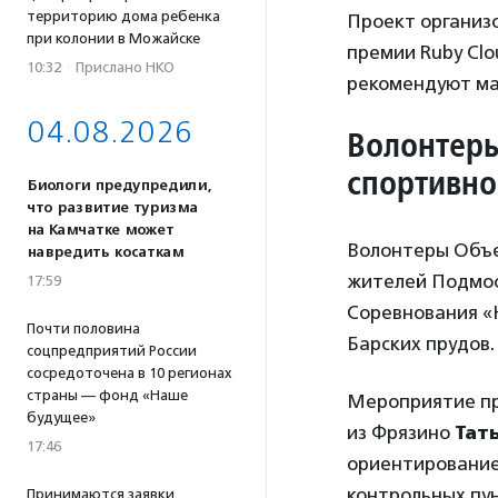
территорию дома ребенка
Проект организо
при колонии в Можайске
премии Ruby Clo
10:32
·
Прислано НКО
рекомендуют ма
04.08.2026
Волонтеры
спортивн
Биологи предупредили,
что развитие туризма
на Камчатке может
Волонтеры Объе
навредить косаткам
жителей Подмос
17:59
Соревнования «
Почти половина
Барских прудов.
соцпредприятий России
сосредоточена в 10 регионах
страны — фонд «Наше
Мероприятие пр
будущее»
из Фрязино
Тат
17:46
ориентированием
контрольных пун
Принимаются заявки