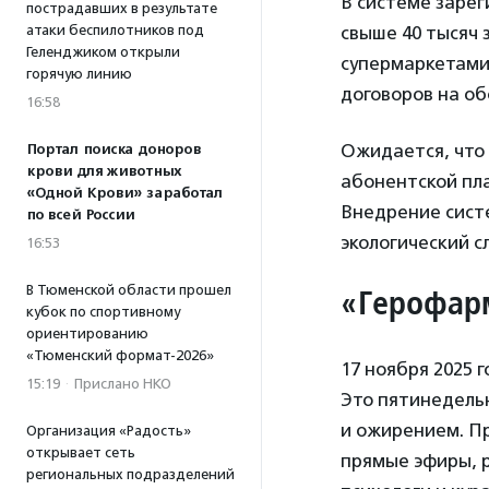
В системе заре
пострадавших в результате
атаки беспилотников под
свыше 40 тысяч 
Геленджиком открыли
супермаркетами,
горячую линию
договоров на об
16:58
Ожидается, что 
Портал поиска доноров
крови для животных
абонентской пла
«Одной Крови» заработал
Внедрение сист
по всей России
экологический с
16:53
В Тюменской области прошел
«
Герофар
кубок по спортивному
ориентированию
«Тюменский формат-2026»
17 ноября 2025 
15:19
·
Прислано НКО
Это пятинедель
и ожирением. Пр
Организация «Радость»
открывает сеть
прямые эфиры, 
региональных подразделений