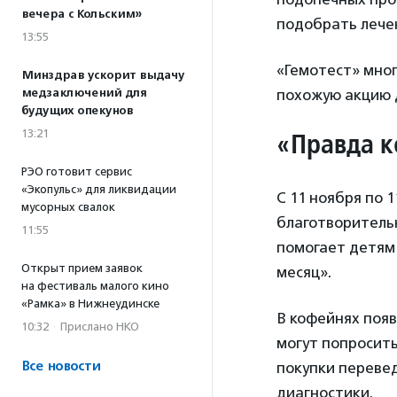
вечера с Кольским»
подобрать лече
13:55
«Гемотест» мног
Минздрав ускорит выдачу
медзаключений для
похожую акцию 
будущих опекунов
13:21
«Правда к
РЭО готовит сервис
«Экопульс» для ликвидации
С 11 ноября по 
мусорных свалок
благотворитель
11:55
помогает детям
Открыт прием заявок
месяц».
на фестиваль малого кино
«Рамка» в Нижнеудинске
В кофейнях появ
10:32
·
Прислано НКО
могут попросить
Все новости
покупки перевед
диагностики.