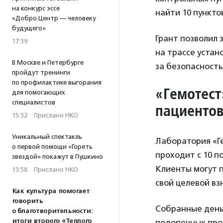
на конкурс эссе
найти 10 пункто
«Добро.Центр — человеку
будущего»
Грант позволил 
17:39
на трассе устан
В Москве и Петербурге
за безопасность
пройдут тренинги
по профилактике выгорания
«Гемотест
для помогающих
специалистов
пациентов
15:32
·
Прислано НКО
Уникальный спектакль
Лаборатория «Г
о первой помощи «Гореть
проходит с 10 п
звездой» покажут в Пушкино
Клиенты могут п
13:58
·
Прислано НКО
свой целевой вз
Как культура помогает
говорить
Собранные деньг
о благотворительности:
итоги второго «Теплого
подопечных про