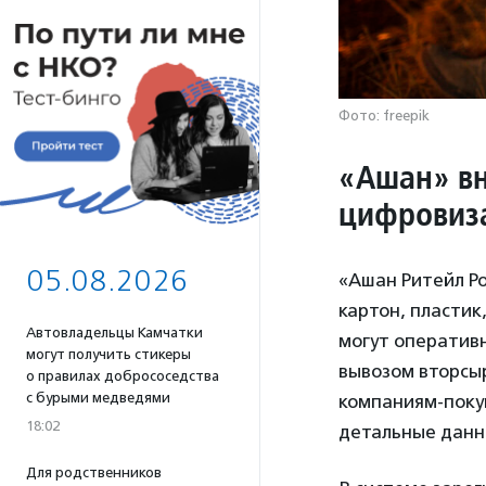
Фото: freepik
«
Ашан» вн
цифровиз
05.08.2026
«Ашан Ритейл Ро
картон, пластик
Автовладельцы Камчатки
могут оперативн
могут получить стикеры
вывозом вторсыр
о правилах добрососедства
с бурыми медведями
компаниям-поку
18:02
детальные данны
Для родственников