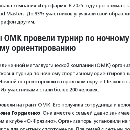
вала компания «Герофарм». В 2025 году программа ст
ud Masters. До 93% участников улучшили свой образ ж
рафон другим.
 ОМК провели турнир по ночному
ому ориентированию
диненной металлургической компании (ОМК) организ
ковья турнир по ночному спортивному ориентирован
Ночной остров» прошли в городском округе Щелково н
 Их участниками стали более 200 человек.
овели на грант ОМК. Его получила сотрудница и вол
ьяна Гордиенко
. Она вместе с семьей давно занима
 в клубе «О-Фрязино». Организаторы установили на 
кта для опытных спортсменов. Для семей с детьми д