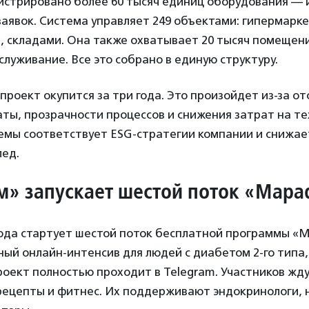
гистрировано более 60 тысяч единиц оборудования — 
заявок. Система управляет 249 объектами: гипермарк
 складами. Она также охватывает 20 тысяч помещени
служивание. Все это собрано в единую структуру.
проект окупится за три года. Это произойдет из-за от
ты, прозрачности процессов и снижения затрат на т
емы соответствует ESG-стратегии компании и снижае
лед.
м
»
запускает шестой поток
«
Мара
года стартует шестой поток бесплатной программы «М
ный онлайн-интенсив для людей с диабетом 2-го типа
оект полностью проходит в Telegram. Участников жд
рецепты и фитнес. Их поддерживают эндокринологи, 