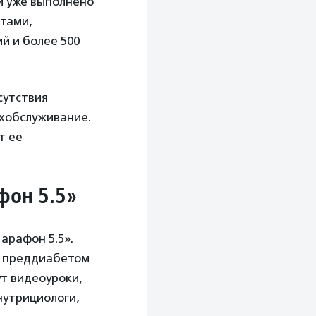
и уже выполнено
етами,
й и более 500
сутствия
ехобслуживание.
т ее
фон 5.5
»
арафон 5.5».
, преддиабетом
ут видеоуроки,
нутрициологи,