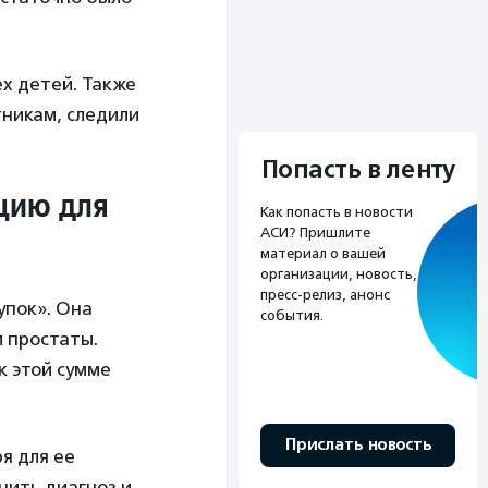
ех детей. Также
тникам, следили
Попасть в ленту
цию для
Как попасть в новости
АСИ? Пришлите
материал о вашей
организации, новость,
пресс-релиз, анонс
упок». Она
события.
м простаты.
к этой сумме
Прислать новость
я для ее
нить диагноз и