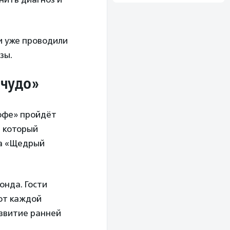
и уже проводили
зы.
 чудо»
кофе» пройдёт
, который
на «Щедрый
онда. Гости
 от каждой
азвитие ранней