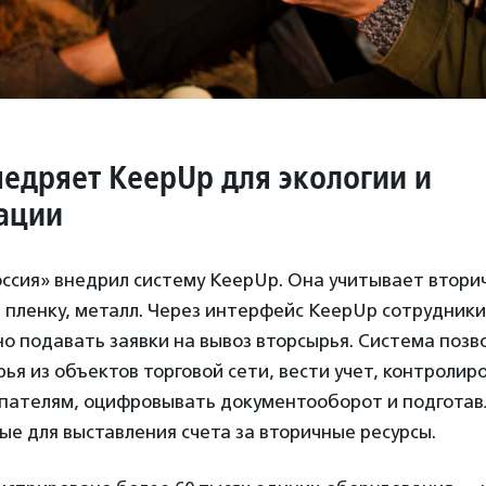
едряет KeepUp для экологии и
ации
ссия» внедрил систему KeepUp. Она учитывает втори
, пленку, металл. Через интерфейс KeepUp сотрудник
о подавать заявки на вывоз вторсырья. Система позв
ья из объектов торговой сети, вести учет, контролир
пателям, оцифровывать документооборот и подготав
е для выставления счета за вторичные ресурсы.