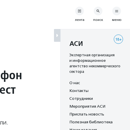
лента
поиск
меню
18+
АСИ
Экспертная организация
и информационное
агентство некоммерческого
афон
сектора
О нас
ест
Контакты
Сотрудники
Мероприятия АСИ
Прислать новость
ли.
Полезная библиотека
Наши издания