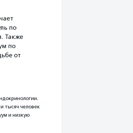
чает
ль по
. Также
ум по
дьбе от
эндокринологии.
ти тысяч человек
ум и низкую