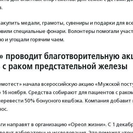
в.
закупить медали, грамоты, сувениры и подарки для вс
овили специальные фонари. Волонтеры помогали учас
ю и угощали горячим чаем.
» проводит благотворительную ак
 с раком предстательной железы
емотест» начала всероссийскую акцию «Мужской пост
о 16 ноября. Средства собирают для пациентов с рако
еревести 50% бонусного кешбэка. Компания добавит 
нос.
и направят в организацию «Ореол жизни». С 1 декабр
ведут лабораторные исследования. Это поможет уточ