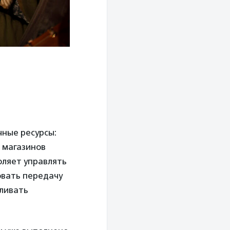
чные ресурсы:
и магазинов
оляет управлять
овать передачу
ливать