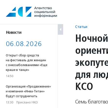
Перейти
к
содержанию
Статьи
Новости
Ночной
06.08.2026
ориент
Открыт сбор средств
экопут
на фестиваль для женщин
с онкозаболеваниями «Еще
для лю
краше в танце»
14:50
КСО
Организация «Продвижение»
и компания «Инва-Титан»
будут сотрудничать
Семь благотв
13:30
·
Прислано НКО