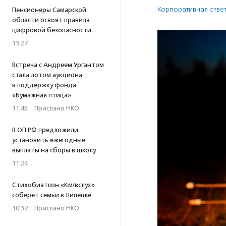
Корпоративная ответ
Пенсионеры Самарской
области освоят правила
цифровой безопасности
13:27
Встреча с Андреем Ургантом
стала лотом аукциона
в поддержку фонда
«Бумажная птица»
11:45
·
Прислано НКО
В ОП РФ предложили
установить ежегодные
выплаты на сборы в школу
11:24
Стихобиатлон «Км/вслух»
соберет семьи в Липецке
10:32
·
Прислано НКО