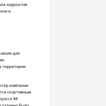
ала лауреатом
изни и
овали для
ию.
а территории
онтер компании
ется спортивным
трассе 84
остаточно было