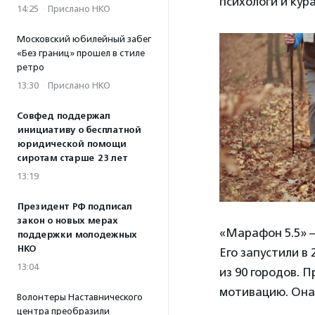
психологи и кур
14:25
·
Прислано НКО
Московский юбилейный забег
«Без границ» прошел в стиле
ретро
13:30
·
Прислано НКО
Совфед поддержал
инициативу о бесплатной
юридической помощи
сиротам старше 23 лет
13:19
Президент РФ подписал
закон о новых мерах
«Марафон 5.5» 
поддержки молодежных
НКО
Его запустили в 
13:04
из 90 городов.
мотивацию. Она
Волонтеры Наставнического
центра преобразили