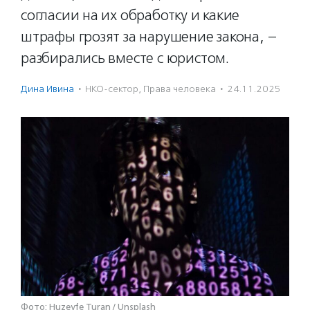
согласии на их обработку и какие
штрафы грозят за нарушение закона, –
разбирались вместе с юристом.
Дина Ивина
·
НКО-сектор
,
Права человека
·
24.11.2025
Фото: Huzeyfe Turan / Unsplash