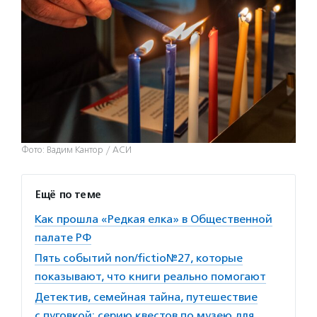
Фото: Вадим Кантор / АСИ
Ещё по теме
Как прошла «Редкая елка» в Общественной
палате РФ
Пять событий non/fictio№27, которые
показывают, что книги реально помогают
Детектив, семейная тайна, путешествие
с пуговкой: серию квестов по музею для