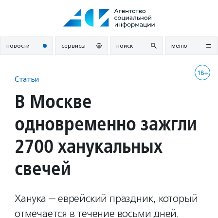
Перейти
к
содержанию
новости
сервисы
поиск
меню
18+
Статьи
В Москве
одновременно зажгли
2700 ханукальных
свечей
Ханука — еврейский праздник, который
отмечается в течение восьми дней.