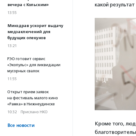
какой результат
вечера с Кольским»
13:55
Минздрав ускорит выдачу
медзаключений для
будущих опекунов
13:21
РЭО готовит сервис
«Экопульс» для ликвидации
мусорных свалок
11:55
Открыт прием заявок
на фестиваль малого кино
«Рамка» в Нижнеудинске
10:32
·
Прислано НКО
Кроме того, люд
Все новости
благотворительн