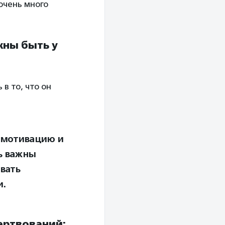
 очень много
жны быть у
в то, что он
 мотивацию и
ь важны
вать
и.
ертвований: