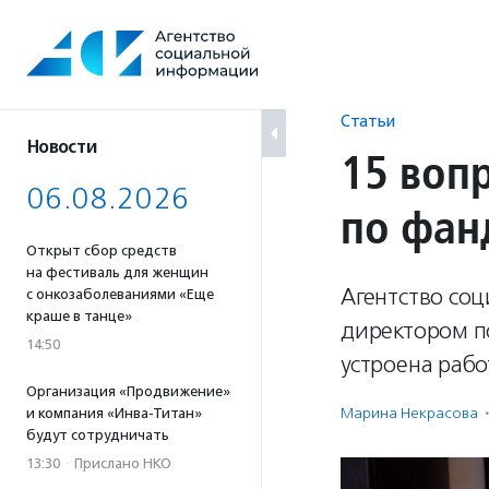
Перейти
к
содержанию
Статьи
Новости
15 воп
06.08.2026
по фан
Открыт сбор средств
на фестиваль для женщин
Агентство со
с онкозаболеваниями «Еще
краше в танце»
директором п
14:50
устроена раб
Организация «Продвижение»
Марина Некрасова
·
и компания «Инва-Титан»
будут сотрудничать
13:30
·
Прислано НКО