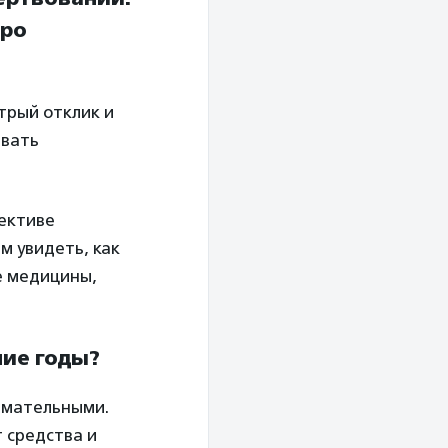
про
трый отклик и
ивать
пективе
м увидеть, как
е медицины,
ние годы?
имательными.
 средства и