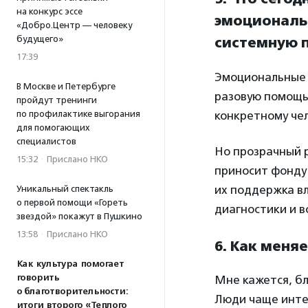
на конкурс эссе
эмоциональ
«Добро.Центр — человеку
будущего»
системную 
17:39
Эмоциональные 
В Москве и Петербурге
разовую помощь
пройдут тренинги
конкретному чел
по профилактике выгорания
для помогающих
специалистов
Но прозрачный 
15:32
·
Прислано НКО
приносит фонду 
их поддержка вл
Уникальный спектакль
о первой помощи «Гореть
диагностики и 
звездой» покажут в Пушкино
13:58
·
Прислано НКО
6. Как меня
Как культура помогает
говорить
Мне кажется, б
о благотворительности:
Люди чаще интер
итоги второго «Теплого