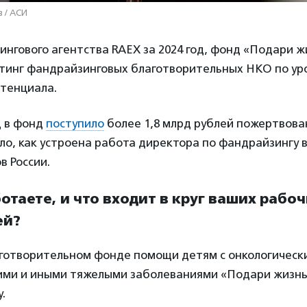
 / АСИ
ингового агентства RAEX за 2024 год, фонд «Подари ж
йтинг фандрайзинговых благотворительных НКО по ур
отенциала.
д в фонд
поступило
более 1,8 млрд рублей пожертвов
ло, как устроена работа директора по фандрайзингу 
в России.
ботаете, и что входит в круг ваших рабо
ей?
аготворительном фонде помощи детям с онкологическ
ими и иными тяжелыми заболеваниями «Подари жизн
.