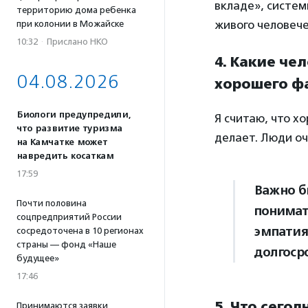
вкладе», систем
территорию дома ребенка
живого человече
при колонии в Можайске
10:32
·
Прислано НКО
4. Какие че
04.08.2026
хорошего ф
Биологи предупредили,
Я считаю, что х
что развитие туризма
делает. Люди оч
на Камчатке может
навредить косаткам
17:59
Важно б
Почти половина
понимат
соцпредприятий России
эмпатия
сосредоточена в 10 регионах
страны — фонд «Наше
долгоср
будущее»
17:46
5. Что сего
Принимаются заявки