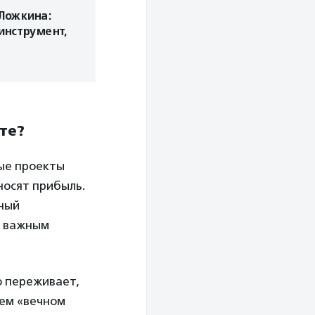
Ложкина:
инструмент,
те?
ые проекты
носят прибыль.
ный
я важным
о переживает,
оем «вечном