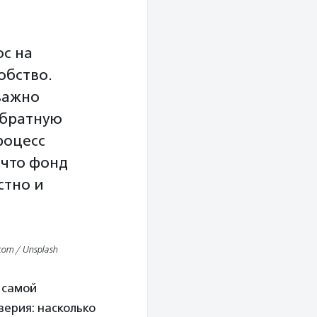
ос на
обство.
важно
обратную
роцесс
 что фонд
стно и
com / Unsplash
 самой
верия: насколько