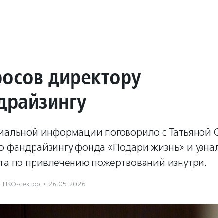
росов директору
драйзингу
циальной информации поговорило с Татьяной С
о фандрайзингу фонда «Подари жизнь» и узнал
ота по привлечению пожертвований изнутри.
НКО-сектор
·
26.05.2026