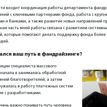
сти входит координация работы департамента фандр
ений с ключевыми партнерами фонда, работа с круп
ми и банками, а также развитие новых направлений п
ная часть моей работы связана с развитием системны
й, которые помогают делать поддержку фонда более 
юдей.
ачался ваш путь в фандрайзинге?
зиции специалиста массового
Сначала я занималась обработкой
ений благотворителей, а затем
ружалась в работу платежных систем
ие с разработчиками.
чень важно понимать путь человека