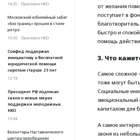
14:25
·
Прислано НКО
от желания пом
поступает в фон
Московский юбилейный забег
благотворитель
«Без границ» прошел в стиле
ретро
быстро и спокойн
13:30
·
Прислано НКО
помощь действи
Совфед поддержал
3. Что каже
инициативу о бесплатной
юридической помощи
сиротам старше 23 лет
Самое сложное 
13:19
тоже могут быть
Социальные ини
Президент РФ подписал
закон о новых мерах
эмоциональный к
поддержки молодежных
капиталом для б
НКО
13:04
А самое интерес
Волонтеры Наставнического
звоня из неболь
центра преобразили