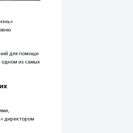
изнь»
овню
аний для помощи
в одном из самых
чих
ими,
ь» директором