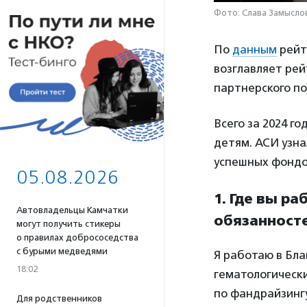
Фото: Слава Замыслов
По
данным
рейт
возглавляет ре
партнерского п
Всего за 2024 го
детям. АСИ узна
успешных фондо
05.08.2026
1. Где вы ра
Автовладельцы Камчатки
обязанност
могут получить стикеры
о правилах добрососедства
с бурыми медведями
Я работаю в Бл
18:02
гематологическ
по фандрайзингу
Для родственников