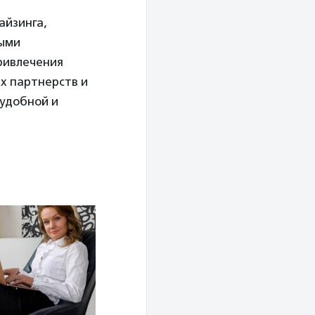
айзинга,
ными
ривлечения
х партнерств и
удобной и