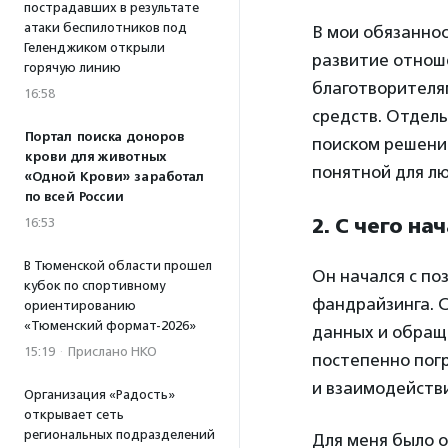
пострадавших в результате
атаки беспилотников под
В мои обязанно
Геленджиком открыли
развитие отнош
горячую линию
благотворителя
16:58
средств. Отдель
Портал поиска доноров
поиском решени
крови для животных
понятной для л
«Одной Крови» заработал
по всей России
2. С чего н
16:53
В Тюменской области прошел
Он начался с по
кубок по спортивному
фандрайзинга. 
ориентированию
«Тюменский формат-2026»
данных и обращ
15:19
·
Прислано НКО
постепенно пог
и взаимодейств
Организация «Радость»
открывает сеть
региональных подразделений
Для меня было о