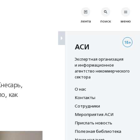
лента
поиск
меню
18+
АСИ
Экспертная организация
и информационное
агентство некоммерческого
сектора
несарь,
О нас
о, как
Контакты
Сотрудники
Мероприятия АСИ
Прислать новость
Полезная библиотека
Наши издания