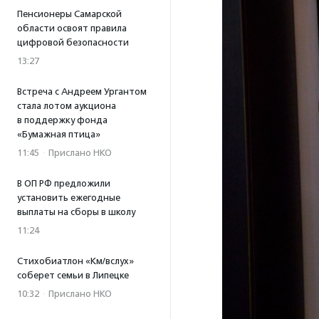
Пенсионеры Самарской
области освоят правила
цифровой безопасности
13:27
Встреча с Андреем Ургантом
стала лотом аукциона
в поддержку фонда
«Бумажная птица»
11:45
·
Прислано НКО
В ОП РФ предложили
установить ежегодные
выплаты на сборы в школу
11:24
Стихобиатлон «Км/вслух»
соберет семьи в Липецке
10:32
·
Прислано НКО