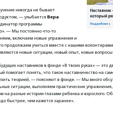
бучение никогда не бывает
Наставник 
который р
одуктом, — улыбается
Вера
рдинатор программы
Подробнее
о». — Мы постоянно что-то
чняем, включаем новые упражнения и
то продолжаем учиться вместе с нашими волонтерами,
вляются новые ситуации, новый опыт, новые вопросы
удущих наставников в фонде «В твоих руках» — это 
ый помогает понять, что такое наставничество на само
узить теорией, — поясняют в фонде. — Мы много обс
ьные ситуации, выполняем практические упражнения,
м на разные истории глазами ребенка и взрослого. О
до быстрее, чем кажется заранее».