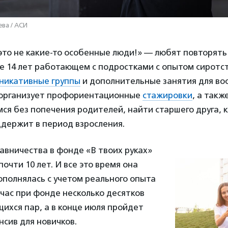
ва / АСИ
то не какие-то особенные люди!» — любят повторять
же 14 лет работающем с подростками с опытом сиротс
никативные группы
и дополнительные занятия для во
 организует профориентационные
стажировки
, а такж
ся без попечения родителей, найти старшего друга, 
ддержит в период взросления.
вничества в фонде «В твоих руках»
очти 10 лет. И все это время она
ополнялась с учетом реального опыта
час при фонде несколько десятков
ихся пар, а в конце июля пройдет
сив для новичков.