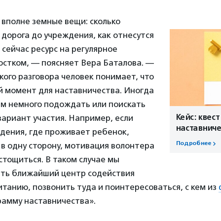
вполне земные вещи: сколько
дорога до учреждения, как отнесутся
 сейчас ресурс на регулярное
остком, — поясняет Вера Баталова. —
кого разговора человек понимает, что
й момент для наставничества. Иногда
ем немного подождать или поискать
Кейс: квест
ариант участия. Например, если
наставниче
дения, где проживает ребенок,
Подробнее
 в одну сторону, мотивация волонтера
тощиться. В таком случае мы
ать ближайший центр содействия
танию, позвонить туда и поинтересоваться, с кем из
рамму наставничества».