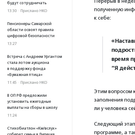
Перерыв в неде
будут сотрудничать
полученную инф
13:30
·
Прислано НКО
к себе:
Пенсионеры Самарской
области освоят правила
цифровой безопасности
«Настав
13:27
подрост
Встреча с Андреем Ургантом
время пр
стала лотом аукциона
”Я дейс
в поддержку фонда
«Бумажная птица»
11:45
·
Прислано НКО
Этим вопросом 
В ОП РФ предложили
заполнения по
установить ежегодные
выплаты на сборы в школу
ли у человека с
11:24
Следующий этап
Стихобиатлон «Км/вслух»
программе, а т
соберет семьи в Липецке