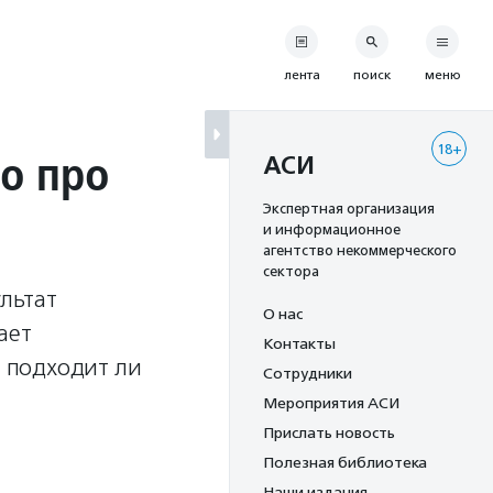
лента
поиск
меню
18+
то про
АСИ
Экспертная организация
и информационное
агентство некоммерческого
сектора
льтат
О нас
ает
Контакты
, подходит ли
Сотрудники
Мероприятия АСИ
Прислать новость
Полезная библиотека
Наши издания