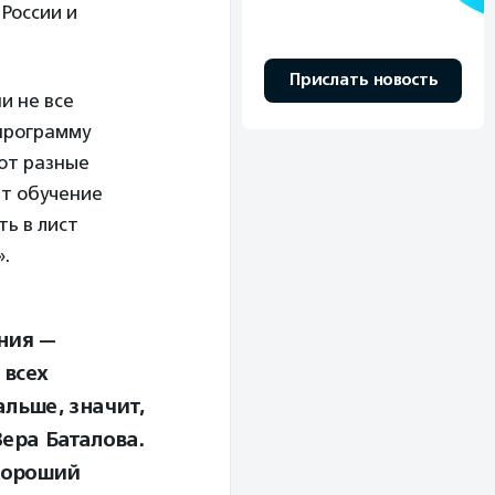
России и
Прислать новость
и не все
 программу
ают разные
ит обучение
ть в лист
».
ения —
 всех
альше, значит,
Вера Баталова.
хороший