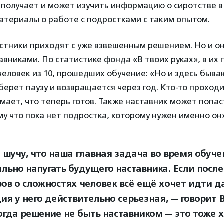
получает и может изучить информацию о сиротстве в 
атериалы о работе с подростками с таким опытом.
стники приходят с уже взвешенным решением. Но и он
авниками. По статистике фонда «В твоих руках», в их
человек из 10, прошедших обучение: «Но и здесь быв
 берет паузу и возвращается через год. Кто-то проход
мает, что теперь готов. Также наставник может попас
у что пока нет подростка, которому нужен именно он
о шучу, что наша главная задача во время обуч
льно напугать будущего наставника. Если после
ров о сложностях человек всё ещё хочет идти д
ия у него действительно серьезная, — говорит 
огда решение не быть наставником — это тоже 