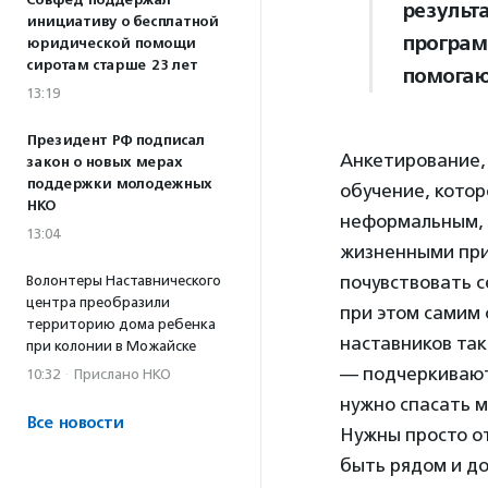
Совфед поддержал
результ
инициативу о бесплатной
програм
юридической помощи
сиротам старше 23 лет
помогаю
13:19
Президент РФ подписал
Анкетирование,
закон о новых мерах
поддержки молодежных
обучение, котор
НКО
неформальным, 
13:04
жизненными при
почувствовать с
Волонтеры Наставнического
центра преобразили
при этом самим
территорию дома ребенка
наставников так
при колонии в Можайске
— подчеркивают
10:32
·
Прислано НКО
нужно спасать м
Все новости
Нужны просто от
быть рядом и до