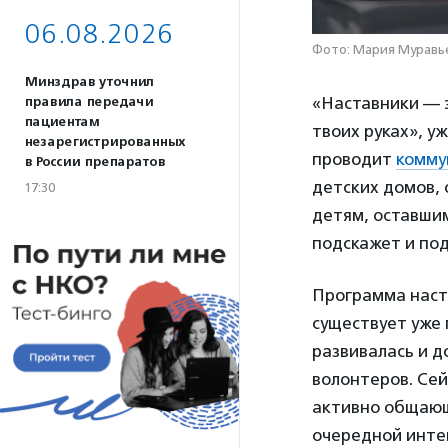
06.08.2026
Фото: Мария Муравье
Минздрав уточнил
«Наставники — э
правила передачи
пациентам
твоих руках», у
незарегистрированных
проводит
комму
в России препаратов
детских домов,
17:30
детям, оставшим
подскажет и по
Программа наста
существует уже п
развивалась и д
волонтеров. Сей
активно общающ
очередной интен