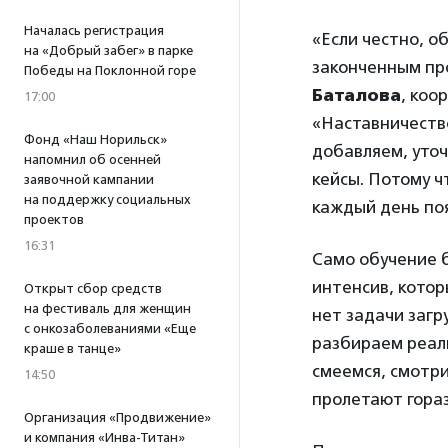
Началась регистрация
«Если честно, о
на «Добрый забег» в парке
законченным пр
Победы на Поклонной горе
Баталова
, коо
17:00
«Наставничеств
Фонд «Наш Норильск»
добавляем, уто
напомнил об осенней
кейсы. Потому ч
заявочной кампании
на поддержку социальных
каждый день поя
проектов
16:31
Само обучение б
интенсив, котор
Открыт сбор средств
на фестиваль для женщин
нет задачи загр
с онкозаболеваниями «Еще
разбираем реал
краше в танце»
смеемся, смотри
14:50
пролетают гораз
Организация «Продвижение»
и компания «Инва-Титан»