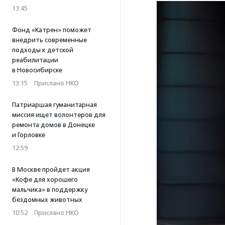
13:45
Фонд «Катрен» поможет
внедрить современные
подходы к детской
реабилитации
в Новосибирске
13:15
·
Прислано НКО
Патриаршая гуманитарная
миссия ищет волонтеров для
ремонта домов в Донецке
и Горловке
12:59
В Москве пройдет акция
«Кофе для хорошего
мальчика» в поддержку
бездомных животных
10:52
·
Прислано НКО