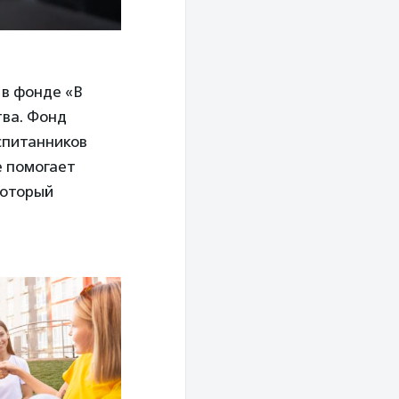
 в фонде «В
тва. Фонд
спитанников
е помогает
который