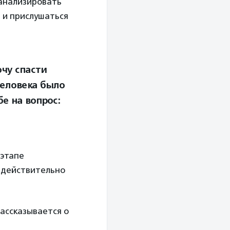
анализировать
 и прислушаться
очу спасти
человека было
е на вопрос:
 этапе
 действительно
ассказывается о