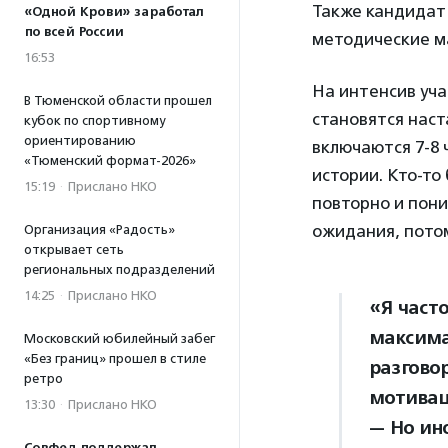
Также кандидат 
«Одной Крови» заработал
по всей России
методические м
16:53
На интенсив уча
В Тюменской области прошел
становятся наст
кубок по спортивному
ориентированию
включаются 7-8 
«Тюменский формат-2026»
истории. Кто-то
15:19
·
Прислано НКО
повторно и пони
ожидания, потом
Организация «Радость»
открывает сеть
региональных подразделений
14:25
·
Прислано НКО
«Я част
максима
Московский юбилейный забег
«Без границ» прошел в стиле
разгово
ретро
мотивац
13:30
·
Прислано НКО
— Но ин