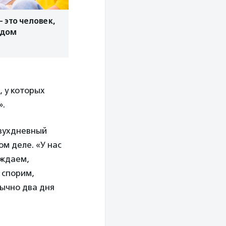
– это человек,
ядом
 у которых
».
двухдневный
м деле. «У нас
уждаем,
 спорим,
бычно два дня