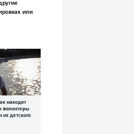
другие
ировках или
как находят
к волонтеры
и из детского