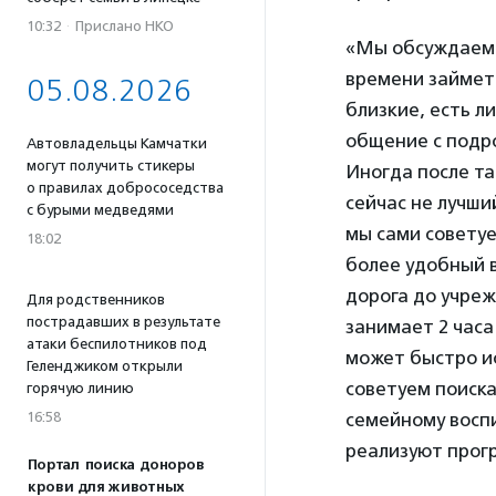
10:32
·
Прислано НКО
«Мы обсуждаем 
времени займет 
05.08.2026
близкие, есть ли
общение с подр
Автовладельцы Камчатки
могут получить стикеры
Иногда после та
о правилах добрососедства
сейчас не лучши
с бурыми медведями
мы сами совету
18:02
более удобный в
дорога до учреж
Для родственников
пострадавших в результате
занимает 2 часа
атаки беспилотников под
может быстро ис
Геленджиком открыли
советуем поиск
горячую линию
16:58
семейному воспи
реализуют прог
Портал поиска доноров
крови для животных