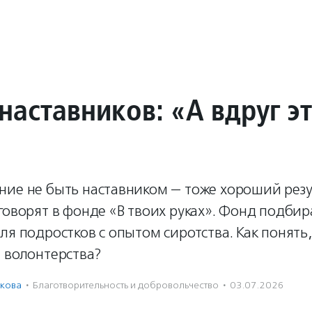
наставников: «А вдруг э
ние не быть наставником — тоже хороший резу
говорят в фонде «В твоих руках». Фонд подбир
ля подростков с опытом сиротства. Как понять
 волонтерства?
кова
·
Благотвори­тель­ность и доброволь­чест­во
·
03.07.2026