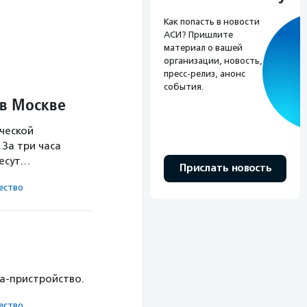
Как попасть в новости
АСИ? Пришлите
материал о вашей
организации, новость,
пресс-релиз, анонс
события.
 в Москве
ческой
За три часа
несут…
Прислать новость
ест­во
ка-пристройство.
ест­во