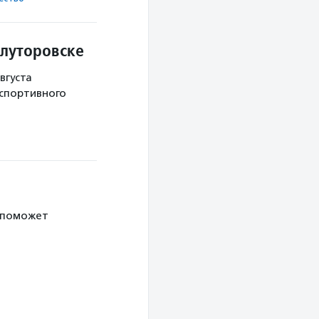
Ялуторовске
вгуста
 спортивного
 поможет