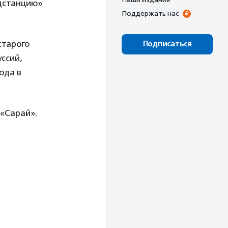
дстанцию»
Поддержать нас
старого
Подписаться
ссий,
ода в
«Сарай».