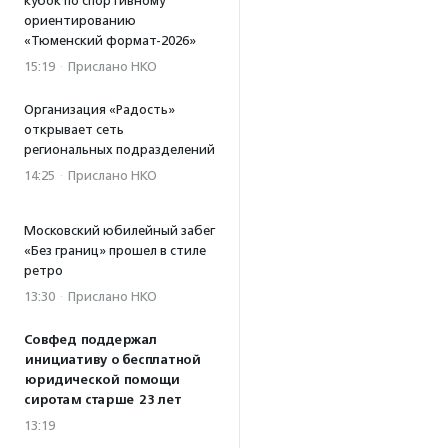
кубок по спортивному
ориентированию
«Тюменский формат-2026»
15:19
·
Прислано НКО
Организация «Радость»
открывает сеть
региональных подразделений
14:25
·
Прислано НКО
Московский юбилейный забег
«Без границ» прошел в стиле
ретро
13:30
·
Прислано НКО
Совфед поддержал
инициативу о бесплатной
юридической помощи
сиротам старше 23 лет
13:19