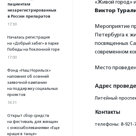
«Живой город» 
пациентам
Виктор Турал
незарегистрированных
в России препаратов
17:30
Мероприятие пр
Петербурга к жи
Началась регистрация
посвященных Са
на «Добрый забег» в парке
Победы на Поклонной горе
современном ко
17:00
Место проведен
Фонд «Наш Норильск»
напомнил об осенней
заявочной кампании
Адрес провед
на поддержку социальных
проектов
Литейный проспект
16:31
Контакты
Открыт сбор средств
на фестиваль для женщин
телефоны: 8-921-7
с онкозаболеваниями «Еще
краше в танце»