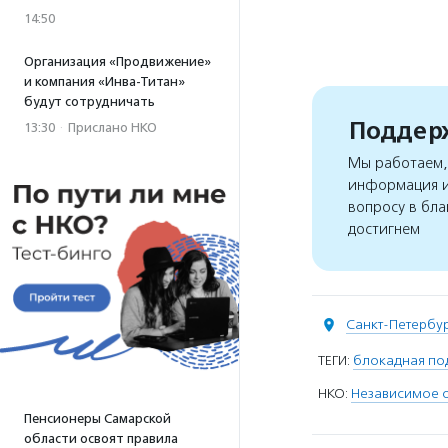
14:50
Организация «Продвижение»
и компания «Инва-Титан»
будут сотрудничать
Поддерж
13:30
·
Прислано НКО
Мы работаем, 
информация и
вопросу в бла
достигнем
Санкт-Петербу
ТЕГИ:
блокадная по
НКО:
Независимое 
Пенсионеры Самарской
области освоят правила