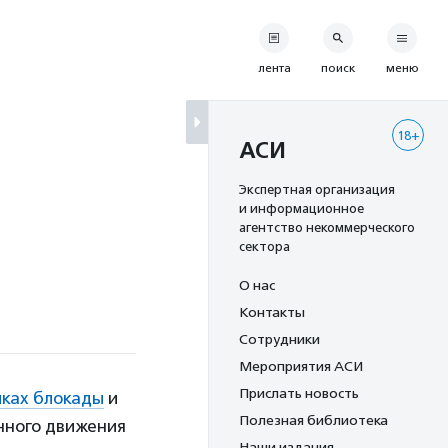
лента
поиск
меню
18+
АСИ
Экспертная организация
и информационное
агентство некоммерческого
сектора
О нас
Контакты
Сотрудники
Мероприятия АСИ
Прислать новость
ках блокады
и
Полезная библиотека
нного движения
Наши издания