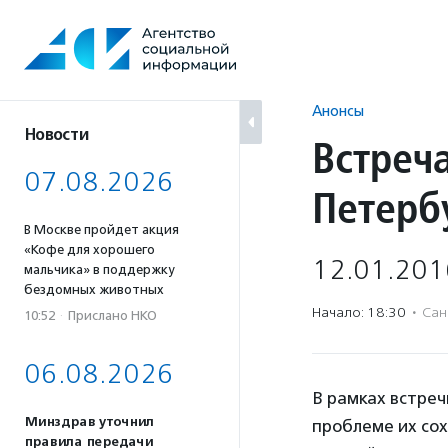
Перейти
к
содержанию
Анонсы
Новости
Встреча
07.08.2026
Петерб
В Москве пройдет акция
«Кофе для хорошего
12.01.201
мальчика» в поддержку
бездомных животных
Начало: 18:30
·
Сан
10:52
·
Прислано НКО
06.08.2026
В рамках встреч
Минздрав уточнил
проблеме их со
правила передачи