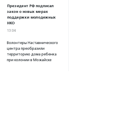
Президент РФ подписал
закон о новых мерах
поддержки молодежных
НКО
13:04
Волонтеры Наставнического
центра преобразили
территорию дома ребенка
при колонии в Можайске
10:32
·
Прислано НКО
Все новости