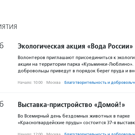
ИЯТИЯ
6
Экологическая акция «Вода России»
Волонтеров приглашают присоединиться к экологи
акции на территории парка «Кузьминки-Люблино». 
добровольцы приведут в порядок берег пруда и в
Начало: 10:00
·
Москва
·
Благотвори­тель­ность и доброволь­ч
6
Выставка-пристройство «Домой!»
Во Всемирный день бездомных животных в парке
«Красногвардейские пруды» состоится 37-я выстав
Начало: 12:00
·
Москва
·
Благотвори­тель­ность и доброволь­ч