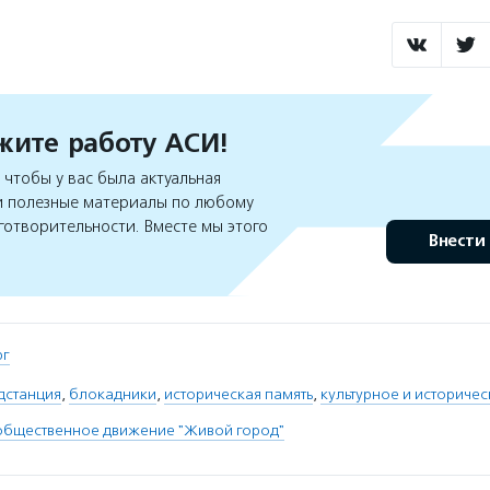
ите работу АСИ!
чтобы у вас была актуальная
 полезные материалы по любому
готворительности. Вместе мы этого
Внести
рг
дстанция
,
блокадники
,
историческая память
,
культурное и историче
общественное движение "Живой город"