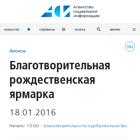
Перейти
к
содержанию
новости
сервисы
поиск
меню
18+
Анонсы
Благотворительная
рождественская
ярмарка
18.01.2016
Начало: 10:00
·
Благотвори­тель­ность и доброволь­чест­во