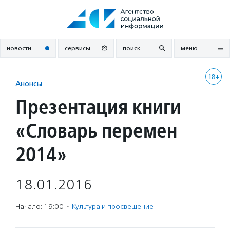
Перейти
к
содержанию
новости
сервисы
поиск
меню
18+
Анонсы
Презентация книги
«Словарь перемен
2014»
18.01.2016
Начало: 19:00
·
Культура и просвещение