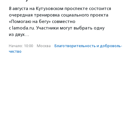
8 августа на Кутузовском проспекте состоится
очередная тренировка социального проекта
«Помогаю на бегу» совместно
с lamoda.ru. Участники могут выбрать одну
из двух…
Начало: 10:00
·
Москва
·
Благотвори­тель­ность и доброволь­
чест­во