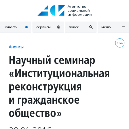
Перейти
к
содержанию
новости
сервисы
поиск
меню
18+
Анонсы
Научный семинар
«Институциональная
реконструкция
и гражданское
общество»