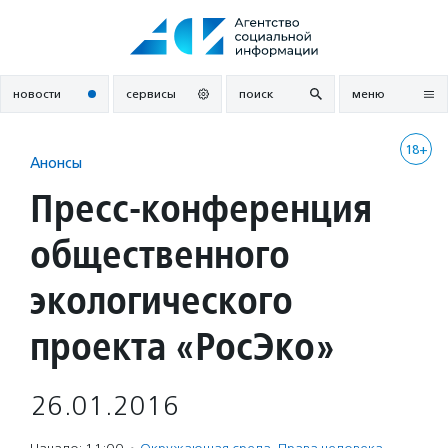
Перейти
к
содержанию
новости
сервисы
поиск
меню
18+
Анонсы
Пресс-конференция
общественного
экологического
проекта «РосЭко»
26.01.2016