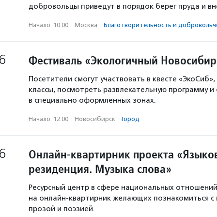
добровольцы приведут в порядок берег пруда и в
Начало: 10:00
·
Москва
·
Благотвори­тель­ность и доброволь­ч
6
Фестиваль «Экологичный Новосибир
Посетители смогут участвовать в квесте «ЭкоСиб»,
классы, посмотреть развлекательную программу и
в специально оформленных зонах.
Начало: 12:00
·
Новосибирск
·
Город
6
Онлайн-квартирник проекта «Языков
резиденция. Музыка слова»
Ресурсный центр в сфере национальных отношени
на онлайн-квартирник желающих познакомиться с
прозой и поэзией.