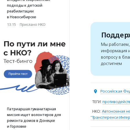
подходы к детской
реабилитации
в Новосибирске
13:15
·
Прислано НКО
Поддерж
Мы работаем, 
информация и
вопросу в бла
достигнем
Российская Фе
ТЕГИ:
противодейст
Патриаршая гуманитарная
НКО:
Автономная не
миссия ищет волонтеров для
"Трансперенси Инте
ремонта домов в Донецке
и Горловке