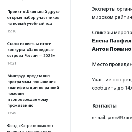
Эксперты органи
Проект «Школьный друг»
мировом рейтин
открыл набор участников
на новый учебный год
15:16
Спикеры меропр
Елена Панфил
Стали известны итоги
Антон Помино
конкурса «Заповедные
острова России — 2026»
14:21
Место проведен
Минтруд представил
Участие по пре
программы повышения
сообщить до 14.0
квалификации по ранней
помощи
и сопровождаемому
Контакты
проживанию
13:45
e-mail: press@tran
Фонд «Катрен» поможет
внедрить современные