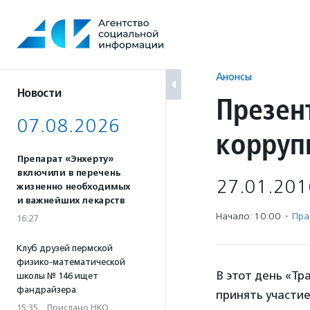
Перейти
к
содержанию
Анонсы
Новости
Презен
07.08.2026
корруп
Препарат «Энхерту»
включили в перечень
27.01.201
жизненно необходимых
и важнейших лекарств
Начало: 10:00
·
Пра
16:27
Клуб друзей пермской
физико-математической
В этот день «Т
школы № 146 ищет
фандрайзера
принять участие
15:35
·
Прислано НКО