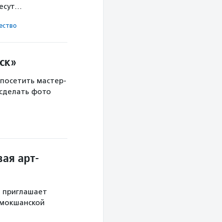
несут…
ест­во
ск»
 посетить мастер-
 сделать фото
ая арт-
й приглашает
 мокшанской