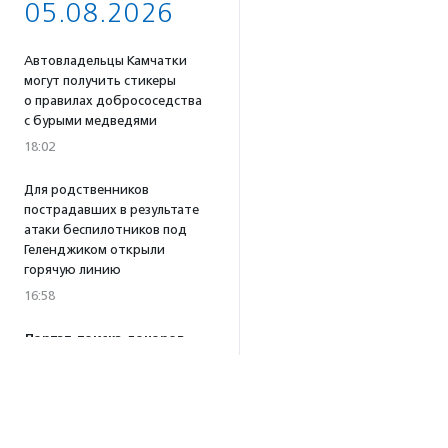
05.08.2026
Автовладельцы Камчатки
могут получить стикеры
о правилах добрососедства
с бурыми медведями
18:02
Для родственников
пострадавших в результате
атаки беспилотников под
Геленджиком открыли
горячую линию
16:58
Портал поиска доноров
крови для животных
«Одной Крови» заработал
по всей России
16:53