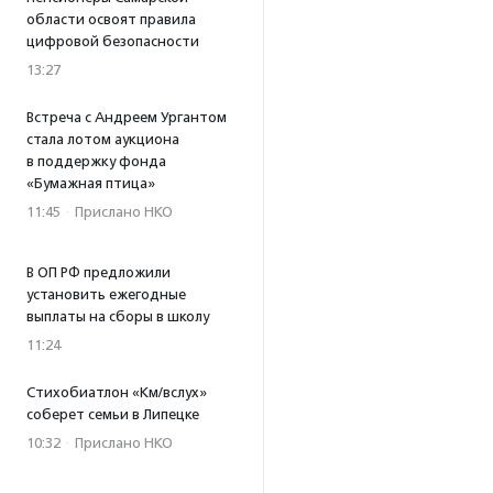
области освоят правила
цифровой безопасности
13:27
Встреча с Андреем Ургантом
стала лотом аукциона
в поддержку фонда
«Бумажная птица»
11:45
·
Прислано НКО
В ОП РФ предложили
установить ежегодные
выплаты на сборы в школу
11:24
Стихобиатлон «Км/вслух»
соберет семьи в Липецке
10:32
·
Прислано НКО