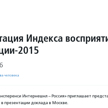
тация Индекса восприят
ции-2015
6
ва человека
рансперенси Интернешнл – Россия» приглашает предс
 в презентации доклада в Москве.