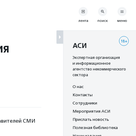
лента
поиск
меню
18+
ия
АСИ
Экспертная организация
и информационное
агентство некоммерческого
сектора
О нас
Контакты
Сотрудники
Мероприятия АСИ
Прислать новость
тавителей СМИ
Полезная библиотека
Наши издания