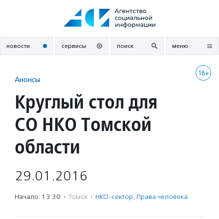
Перейти
к
содержанию
новости
сервисы
поиск
меню
18+
Анонсы
Круглый стол для
СО НКО Томской
области
29.01.2016
Начало: 13:30
·
Томск
·
НКО-сектор
,
Права человека