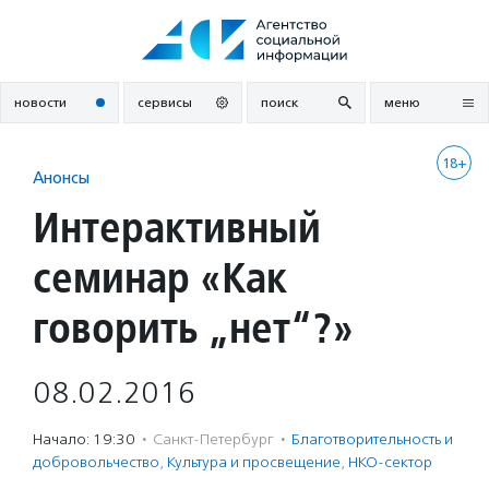
Перейти
к
содержанию
новости
сервисы
поиск
меню
18+
Анонсы
Интерактивный
семинар «Как
говорить „нет“?»
08.02.2016
Начало: 19:30
·
Санкт-Петербург
·
Благотвори­тель­ность и
доброволь­чест­во
,
Культура и просвещение
,
НКО-сектор