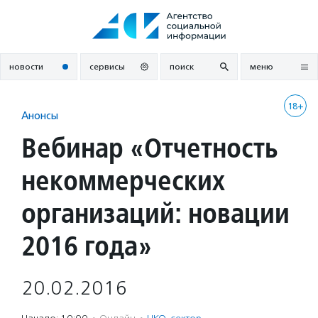
Перейти
к
содержанию
новости
сервисы
поиск
меню
18+
Анонсы
Вебинар «Отчетность
некоммерческих
организаций: новации
2016 года»
20.02.2016