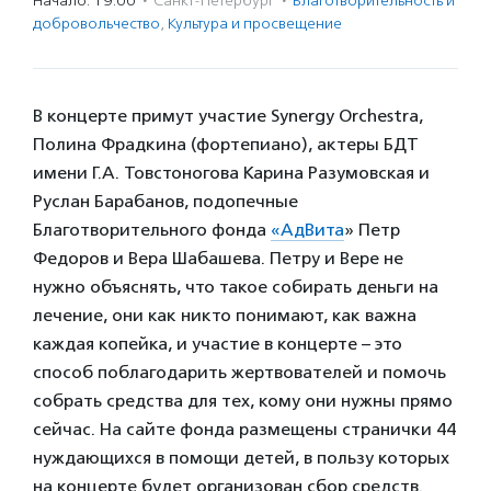
Начало: 19:00
·
Санкт-Петербург
·
Благотвори­тель­ность и
доброволь­чест­во
,
Культура и просвещение
В концерте примут участие Synergy Orchestra,
Полина Фрадкина (фортепиано), актеры БДТ
имени Г.А. Товстоногова Карина Разумовская и
Руслан Барабанов, подопечные
Благотворительного фонда
«АдВита
» Петр
Федоров и Вера Шабашева. Петру и Вере не
нужно объяснять, что такое собирать деньги на
лечение, они как никто понимают, как важна
каждая копейка, и участие в концерте – это
способ поблагодарить жертвователей и помочь
собрать средства для тех, кому они нужны прямо
сейчас. На сайте фонда размещены странички 44
нуждающихся в помощи детей, в пользу которых
на концерте будет организован сбор средств.