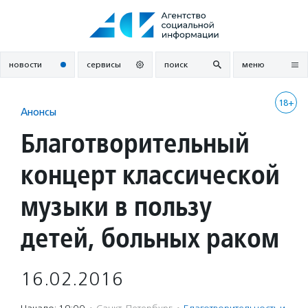
Перейти
к
содержанию
новости
сервисы
поиск
меню
18+
Анонсы
Благотворительный
концерт классической
музыки в пользу
детей, больных раком
16.02.2016