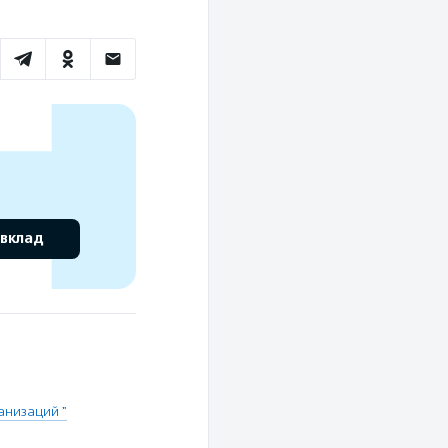
 вклад
низаций "