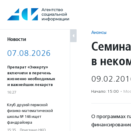
Перейти
к
содержанию
Анонсы
Новости
Семина
07.08.2026
в неко
Препарат «Энхерту»
включили в перечень
09.02.201
жизненно необходимых
и важнейших лекарств
Начало: 15:00
·
Мос
16:27
Клуб друзей пермской
физико-математической
О программах п
школы № 146 ищет
фандрайзера
финансирование
15:35
·
Прислано НКО