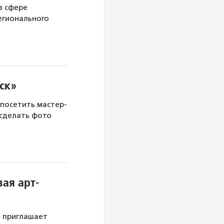
в сфере
егионального
ск»
 посетить мастер-
 сделать фото
ая арт-
й приглашает