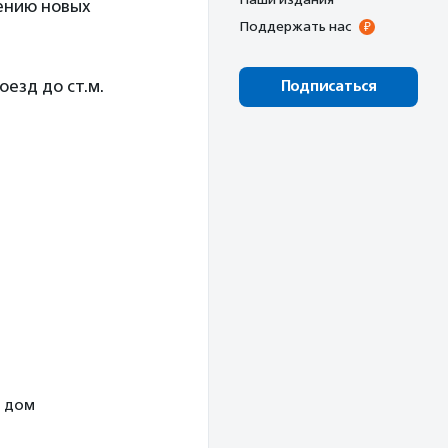
ению новых
Поддержать нас
езд до ст.м.
Подписаться
й дом