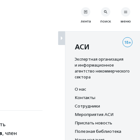
лента
поиск
меню
18+
АСИ
Экспертная организация
и информационное
агентство некоммерческого
сектора
О нас
Контакты
Сотрудники
Мероприятия АСИ
Прислать новость
ть
Полезная библиотека
в
, член
Наши издания