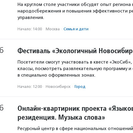
На круглом столе участники обсудят опыт региона 
народосбережения и повышения эффективности р
управления.
Начало: 14:00
·
Москва
·
Семья и дети
6
Фестиваль «Экологичный Новосибир
Посетители смогут участвовать в квесте «ЭкоСиб»,
классы, посмотреть развлекательную программу и
в специально оформленных зонах.
Начало: 12:00
·
Новосибирск
·
Город
6
Онлайн-квартирник проекта «Языков
резиденция. Музыка слова»
Ресурсный центр в сфере национальных отношени