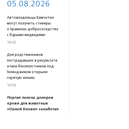
05.08.2026
Автовладельцы Камчатки
могут получить стикеры
о правилах добрососедства
с бурыми медведями
18:02
Для родственников
пострадавших в результате
атаки беспилотников под
Геленджиком открыли
горячую линию
16:58
Портал поиска доноров
крови для животных
«Одной Крови» заработал
по всей России
16:53