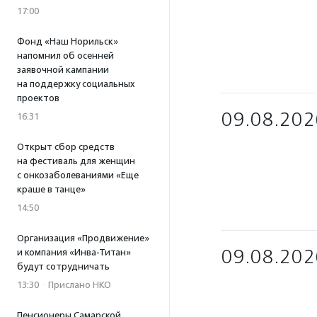
17:00
Фонд «Наш Норильск»
напомнил об осенней
заявочной кампании
на поддержку социальных
проектов
09.08.202
16:31
Открыт сбор средств
на фестиваль для женщин
с онкозаболеваниями «Еще
краше в танце»
14:50
Организация «Продвижение»
09.08.202
и компания «Инва-Титан»
будут сотрудничать
13:30
·
Прислано НКО
Пенсионеры Самарской