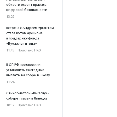
области освоят правила
цифровой безопасности
13:27
Встреча с Андреем Ургантом
стала лотом аукциона
в поддержку фонда
«Бумажная птица»
11:45
·
Прислано НКО
В ОП РФ предложили
установить ежегодные
выплаты на сборы в школу
11:24
Стихобиатлон «Км/вслух»
соберет семьи в Липецке
10:32
·
Прислано НКО