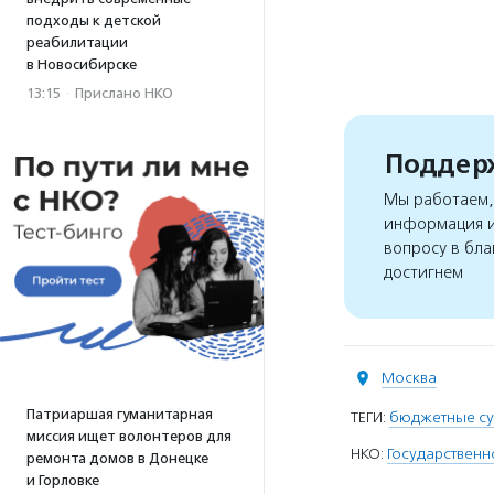
подходы к детской
реабилитации
в Новосибирске
13:15
·
Прислано НКО
Поддерж
Мы работаем, 
информация и
вопросу в бла
достигнем
Москва
Патриаршая гуманитарная
ТЕГИ:
бюджетные су
миссия ищет волонтеров для
НКО:
Государствен
ремонта домов в Донецке
и Горловке