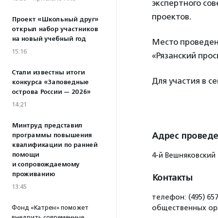
экспертного со
проектов.
Проект «Школьный друг»
открыл набор участников
на новый учебный год
Место проведен
15:16
«Рязанский прос
Стали известны итоги
Для участия в 
конкурса «Заповедные
острова России — 2026»
14:21
Минтруд представил
Адрес провед
программы повышения
квалификации по ранней
помощи
4-й Вешняковский п
и сопровождаемому
проживанию
Контакты
13:45
телефон: (495) 65
общественных ор
Фонд «Катрен» поможет
внедрить современные