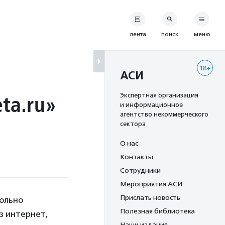
лента
поиск
меню
18+
АСИ
ta.ru»
Экспертная организация
и информационное
агентство некоммерческого
сектора
О нас
Контакты
Сотрудники
Мероприятия АСИ
Прислать новость
ольно
Полезная библиотека
з интернет,
Наши издания