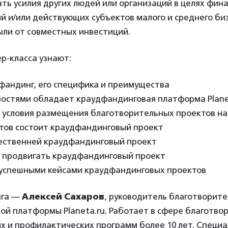
ть усилия других людей или организаций в целях фин
ий и/или действующих субъектов малого и среднего би
ыли от совместных инвестиций.
р-класса узнают:
фандинг, его специфика и преимущества
остями обладает краудфандинговая платформа Plane
 условия размещения благотворительных проектов на 
нтов состоит краудфандинговый проект
чественней краудфандинговый проект
 продвигать краудфандинговый проект
 успешными кейсами краудфандинговых проектов
нга —
Алексей Сахаров
, руководитель благотворит
й платформы Planeta.ru. Работает в сфере благотво
 и профилактических программ более 10 лет. Специа