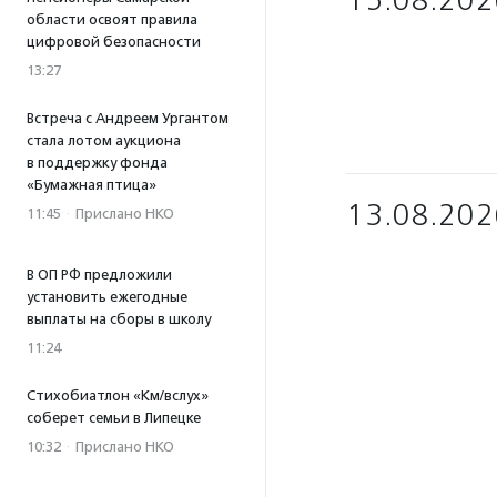
15.08.202
области освоят правила
цифровой безопасности
13:27
Встреча с Андреем Ургантом
стала лотом аукциона
в поддержку фонда
«Бумажная птица»
13.08.202
11:45
·
Прислано НКО
В ОП РФ предложили
установить ежегодные
выплаты на сборы в школу
11:24
Стихобиатлон «Км/вслух»
соберет семьи в Липецке
10:32
·
Прислано НКО