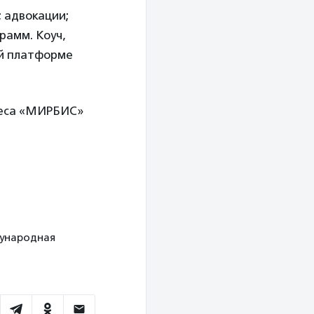
 адвокации;
рамм. Коуч,
ой платформе
неса «МИРБИС»
ждународная