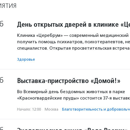
ИЯТИЯ
6
День открытых дверей в клинике «
Клиника «Церебрум» — современный медицинский 
получить помощь психиатров, психотерапевтов, не
специалистов. Открытая просветительская встреч
Здоровье
6
Выставка-пристройство «Домой!»
Во Всемирный день бездомных животных в парке
«Красногвардейские пруды» состоится 37-я выстав
Начало: 12:00
·
Москва
·
Благотвори­тель­ность и доброволь­ч