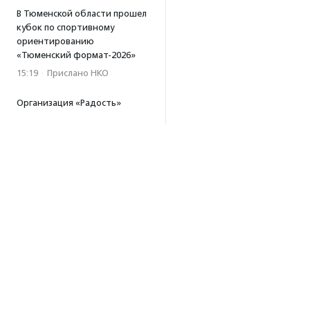
В Тюменской области прошел
кубок по спортивному
ориентированию
«Тюменский формат-2026»
15:19
·
Прислано НКО
Организация «Радость»
открывает сеть
региональных подразделений
14:25
·
Прислано НКО
Московский юбилейный забег
«Без границ» прошел в стиле
ретро
13:30
·
Прислано НКО
Совфед поддержал
инициативу о бесплатной
юридической помощи
сиротам старше 23 лет