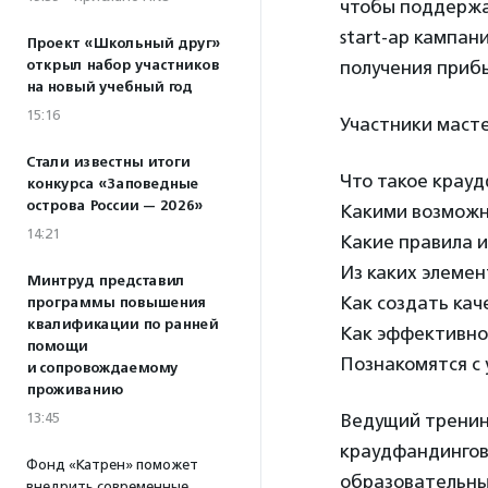
чтобы поддержа
start-ap кампан
Проект «Школьный друг»
открыл набор участников
получения приб
на новый учебный год
15:16
Участники масте
Стали известны итоги
Что такое крауд
конкурса «Заповедные
острова России — 2026»
Какими возможн
14:21
Какие правила и
Из каких элеме
Минтруд представил
Как создать ка
программы повышения
квалификации по ранней
Как эффективно
помощи
Познакомятся с
и сопровождаемому
проживанию
13:45
Ведущий трени
краудфандингово
Фонд «Катрен» поможет
образовательных
внедрить современные