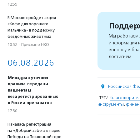
12:59
В Москве пройдет акция
Поддерж
«Кофе для хорошего
мальчика» в поддержку
Мы работаем, 
бездомных животных
информация и
10:52
·
Прислано НКО
вопросу в бла
достигнем
06.08.2026
Минздрав уточнил
правила передачи
Российская Фе
пациентам
незарегистрированных
ТЕГИ:
благотворите
в России препаратов
инструменты
,
финан
17:30
Началась регистрация
на «Добрый забег» в парке
Победы на Поклонной горе