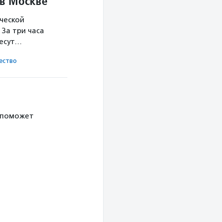
 в Москве
ческой
За три часа
несут…
ест­во
 поможет