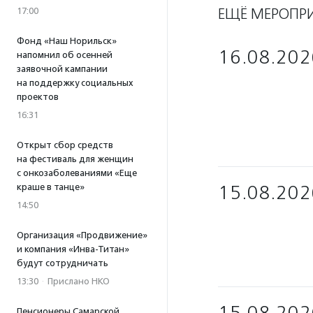
ЕЩЁ МЕРОПР
17:00
Фонд «Наш Норильск»
16.08.202
напомнил об осенней
заявочной кампании
на поддержку социальных
проектов
16:31
Открыт сбор средств
на фестиваль для женщин
с онкозаболеваниями «Еще
краше в танце»
15.08.202
14:50
Организация «Продвижение»
и компания «Инва-Титан»
будут сотрудничать
13:30
·
Прислано НКО
Пенсионеры Самарской