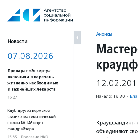
Перейти
к
содержанию
Анонсы
Новости
Мастер
07.08.2026
краудф
Препарат «Энхерту»
включили в перечень
12.02.201
жизненно необходимых
и важнейших лекарств
Начало: 18:30
·
Бла
16:27
Клуб друзей пермской
физико-математической
Краудфандинг- 
школы № 146 ищет
фандрайзера
объединяют свои
15:35
·
Прислано НКО