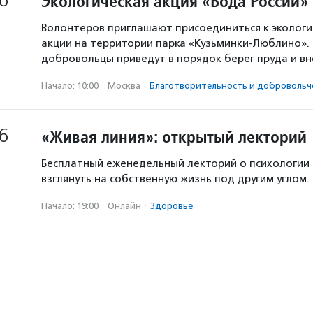
6
Экологическая акция «Вода России»
Волонтеров приглашают присоединиться к экологи
акции на территории парка «Кузьминки-Люблино». 
добровольцы приведут в порядок берег пруда и в
Начало: 10:00
·
Москва
·
Благотвори­тель­ность и доброволь­ч
6
«Живая линия»: открытый лекторий
Бесплатный еженедельный лекторий о психологии
взглянуть на собственную жизнь под другим углом.
Начало: 19:00
·
Онлайн
·
Здоровье