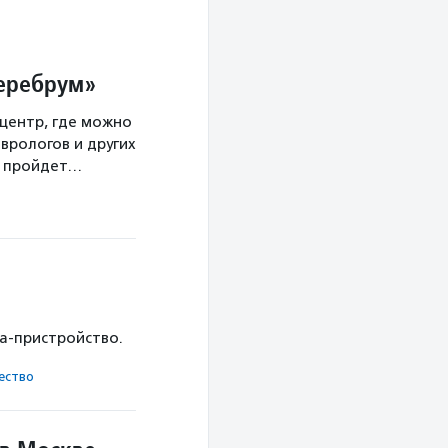
Церебрум»
центр, где можно
врологов и других
а пройдет…
ка-пристройство.
ест­во