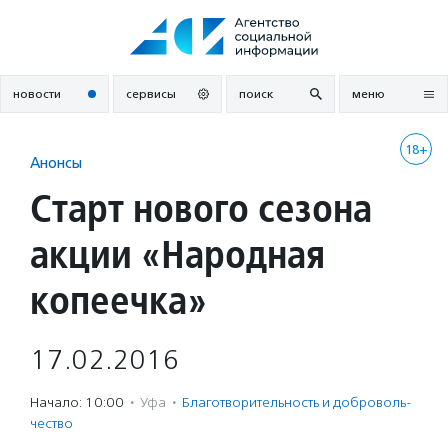
Перейти
к
содержанию
новости
сервисы
поиск
меню
18+
Анонсы
Старт нового сезона
акции «Народная
копеечка»
17.02.2016
Начало: 10:00
·
Уфа
·
Благотвори­тель­ность и доброволь­
чест­во