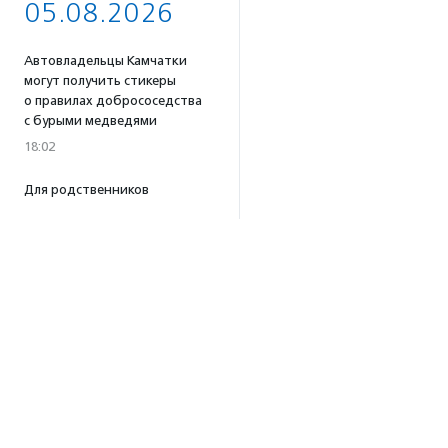
05.08.2026
Автовладельцы Камчатки
могут получить стикеры
о правилах добрососедства
с бурыми медведями
18:02
Для родственников
пострадавших в результате
атаки беспилотников под
Геленджиком открыли
горячую линию
16:58
Портал поиска доноров
крови для животных
«Одной Крови» заработал
по всей России
16:53