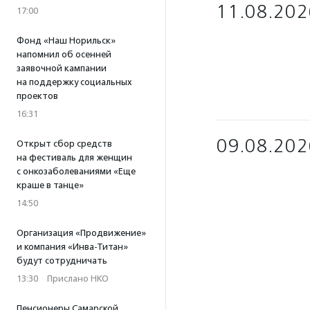
11.08.202
17:00
Фонд «Наш Норильск»
напомнил об осенней
заявочной кампании
на поддержку социальных
проектов
16:31
09.08.202
Открыт сбор средств
на фестиваль для женщин
с онкозаболеваниями «Еще
краше в танце»
14:50
Организация «Продвижение»
и компания «Инва-Титан»
будут сотрудничать
13:30
·
Прислано НКО
Пенсионеры Самарской