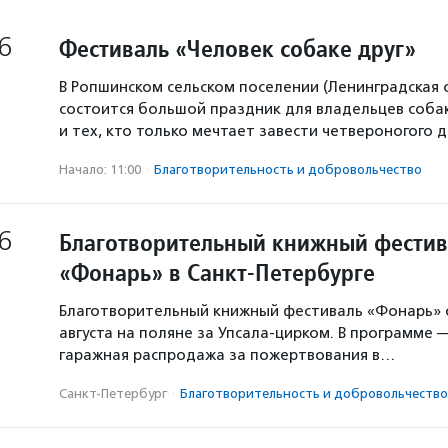
6
Фестиваль «Человек собаке друг»
В Ропшинском сельском поселении (Ленинградская 
состоится большой праздник для владельцев собак
и тех, кто только мечтает завести четвероногого д
Начало: 11:00
·
Благотвори­тель­ность и доброволь­чест­во
6
Благотворительный книжный фестив
«Фонарь» в Санкт-Петербурге
Благотворительный книжный фестиваль «Фонарь» с
августа на поляне за Упсала-цирком. В программе 
гаражная распродажа за пожертвования в…
Санкт-Петербург
·
Благотвори­тель­ность и доброволь­чест­во