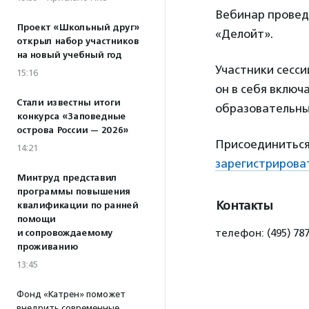
Вебинар прове
Проект «Школьный друг»
«Делойт».
открыл набор участников
на новый учебный год
Участники сесси
15:16
он в себя включ
Стали известны итоги
образовательны
конкурса «Заповедные
острова России — 2026»
Присоединиться 
14:21
зарегистрирова
Минтруд представил
программы повышения
Контакты
квалификации по ранней
помощи
телефон: (495) 787
и сопровождаемому
проживанию
13:45
Фонд «Катрен» поможет
внедрить современные