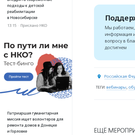
подходы к детской
реабилитации
Поддерж
в Новосибирске
13:15
·
Прислано НКО
Мы работаем, 
информация и
вопросу в бла
достигнем
Российская Фе
ТЕГИ:
вебинары
,
об
Патриаршая гуманитарная
миссия ищет волонтеров для
ремонта домов в Донецке
ЕЩЁ МЕРОПР
и Горловке