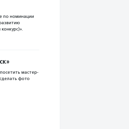
е по номинации
 развитию
конкурс)».
ск»
 посетить мастер-
 сделать фото