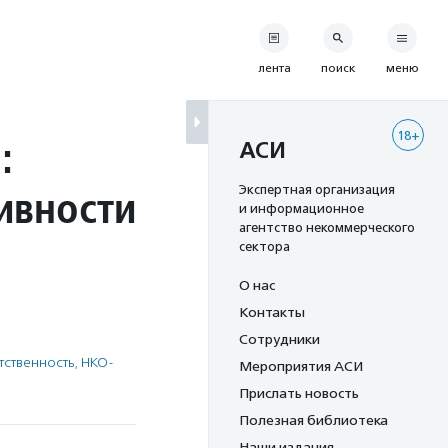
лента
поиск
меню
18+
:
АСИ
ивности
Экспертная организация
и информационное
агентство некоммерческого
сектора
О нас
Контакты
Сотрудники
тственность
,
НКО-
Мероприятия АСИ
Прислать новость
Полезная библиотека
Наши издания