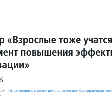
р «Взрослые тоже учатся
мент повышения эффект
зации»
6
айн
·
Благотвори­тель­ность и доброволь­чест­во
,
Корпоративная отве
е