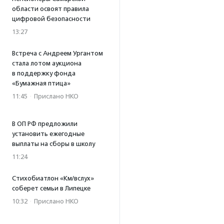
области освоят правила
цифровой безопасности
13:27
Встреча с Андреем Ургантом
стала лотом аукциона
в поддержку фонда
«Бумажная птица»
11:45
·
Прислано НКО
В ОП РФ предложили
установить ежегодные
выплаты на сборы в школу
11:24
Стихобиатлон «Км/вслух»
соберет семьи в Липецке
10:32
·
Прислано НКО