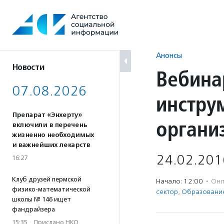
Перейти
к
содержанию
Анонсы
Новости
Вебина
07.08.2026
инстру
Препарат «Энхерту»
органи
включили в перечень
жизненно необходимых
и важнейших лекарств
24.02.201
16:27
Клуб друзей пермской
Начало: 12:00
·
Онл
физико-математической
сектор
,
Образовани
школы № 146 ищет
фандрайзера
15:35
·
Прислано НКО