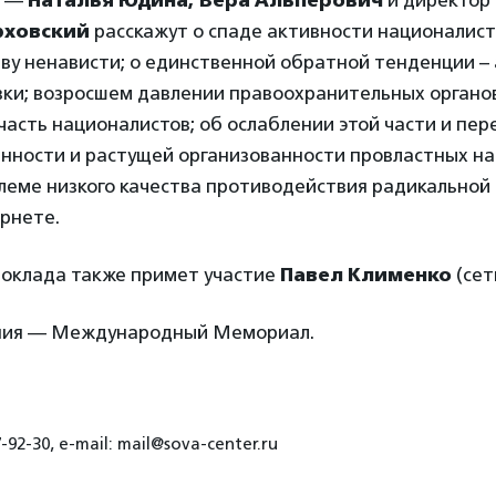
а —
Наталья Юдина,
Вера Альперович
и директор
рховский
расскажут о спаде активности националист
ву ненависти; о единственной обратной тенденции –
вки; возросшем давлении правоохранительных органо
асть националистов; об ослаблении этой части и пер
анности и растущей организованности провластных на
леме низкого качества противодействия радикальной
рнете.
доклада также примет участие
Павел Клименко
(сет
ния — Международный Мемориал.
-92-30, e-mail: mail@sova-center.ru