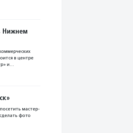
в Нижнем
екоммерческих
оится в центре
тр» и…
ск»
 посетить мастер-
 сделать фото