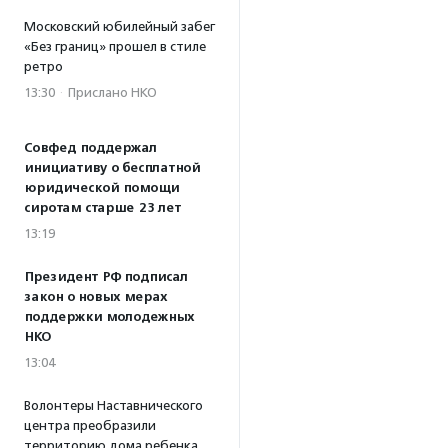
Московский юбилейный забег
«Без границ» прошел в стиле
ретро
13:30
·
Прислано НКО
Совфед поддержал
инициативу о бесплатной
юридической помощи
сиротам старше 23 лет
13:19
Президент РФ подписал
закон о новых мерах
поддержки молодежных
НКО
13:04
Волонтеры Наставнического
центра преобразили
территорию дома ребенка