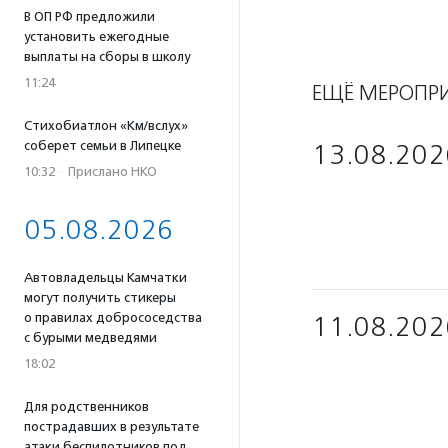
В ОП РФ предложили
установить ежегодные
выплаты на сборы в школу
11:24
ЕЩЁ МЕРОПР
Стихобиатлон «Км/вслух»
соберет семьи в Липецке
13.08.202
10:32
·
Прислано НКО
05.08.2026
Автовладельцы Камчатки
могут получить стикеры
о правилах добрососедства
11.08.202
с бурыми медведями
18:02
Для родственников
пострадавших в результате
атаки беспилотников под