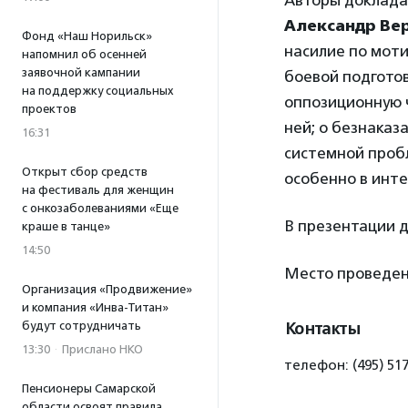
Авторы доклад
Александр Ве
Фонд «Наш Норильск»
насилие по моти
напомнил об осенней
заявочной кампании
боевой подгото
на поддержку социальных
оппозиционную ч
проектов
ней; о безнаказ
16:31
системной проб
Открыт сбор средств
особенно в инте
на фестиваль для женщин
с онкозаболеваниями «Еще
В презентации 
краше в танце»
14:50
Место проведе
Организация «Продвижение»
и компания «Инва-Титан»
будут сотрудничать
Контакты
13:30
·
Прислано НКО
телефон: (495) 517
Пенсионеры Самарской
области освоят правила