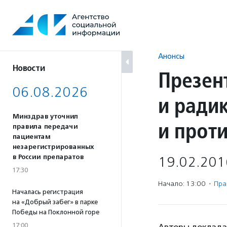
Перейти
к
содержанию
Анонсы
Новости
Презен
06.08.2026
и ради
Минздрав уточнил
и прот
правила передачи
пациентам
незарегистрированных
в России препаратов
19.02.201
17:30
Начало: 13:00
·
Пра
Началась регистрация
на «Добрый забег» в парке
Победы на Поклонной горе
17:00