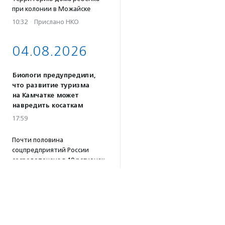
при колонии в Можайске
10:32
·
Прислано НКО
04.08.2026
Биологи предупредили,
что развитие туризма
на Камчатке может
навредить косаткам
17:59
Почти половина
соцпредприятий России
сосредоточена в 10 регионах
страны — фонд «Наше
будущее»
17:46
Принимаются заявки
на конкурс эссе