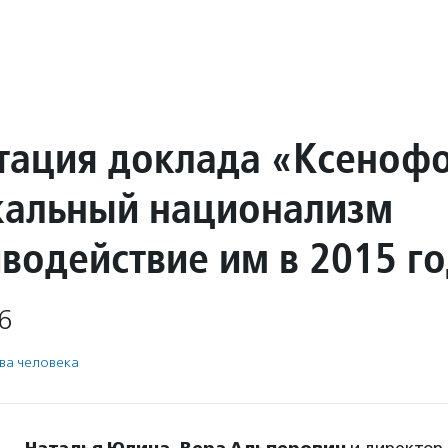
тация доклада «Ксеноф
кальный национализм
иводействие им в 2015 г
6
ва человека