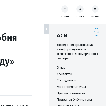
лента
поиск
меню
18+
обия
АСИ
Экспертная организация
и информационное
агентство некоммерческого
оду»
сектора
О нас
Контакты
Сотрудники
Мероприятия АСИ
Прислать новость
Полезная библиотека
Наши издания