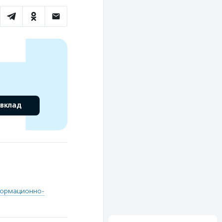
 вклад
формационно-