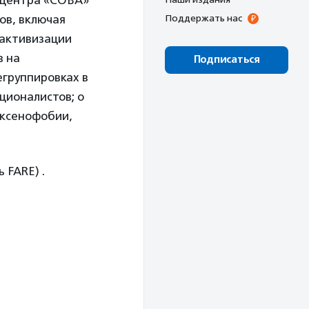
 центра «СОВА»
ов, включая
Поддержать нас
 активизации
в на
Подписаться
егруппировках в
ционалистов; о
 ксенофобии,
ь FARE) .