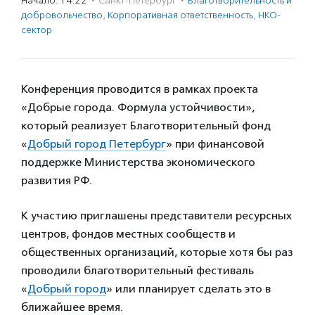
Начало: 14:22
·
Санкт-Петербург
·
Благотвори­тель­ность и
доброволь­чест­во
,
Корпоративная ответственность
,
НКО-
сектор
Конференция проводится в рамках проекта
«Добрые города. Формула устойчивости»,
который реализует Благотворительный фонд
«
Добрый город Петербург
» при финансовой
поддержке Министерства экономического
развития РФ.
К участию приглашены представители ресурсных
центров, фондов местных сообществ и
общественных организаций, которые хотя бы раз
проводили благотворительный фестиваль
«
Добрый город
» или планирует сделать это в
ближайшее время.