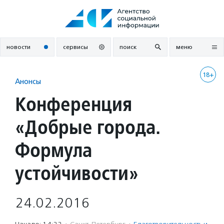
Перейти
к
содержанию
новости
сервисы
поиск
меню
18+
Анонсы
Конференция
«Добрые города.
Формула
устойчивости»
24.02.2016