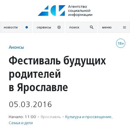
Перейти
к
содержанию
новости
сервисы
поиск
меню
18+
Анонсы
Фестиваль будущих
родителей
в Ярославле
05.03.2016
Начало: 11:00
·
Ярославль
·
Культура и просвещение
,
Семья и дети