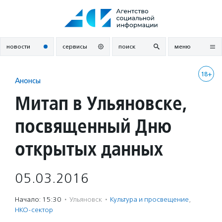
Перейти
к
содержанию
новости
сервисы
поиск
меню
18+
Анонсы
Митап в Ульяновске,
посвященный Дню
открытых данных
05.03.2016
Начало: 15:30
·
Ульяновск
·
Культура и просвещение
,
НКО-сектор