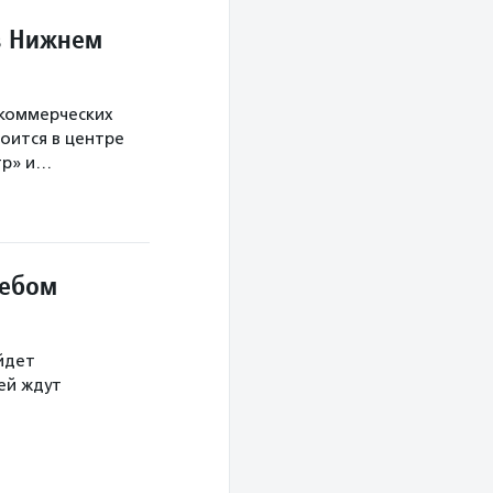
в Нижнем
екоммерческих
оится в центре
тр» и…
небом
йдет
тей ждут