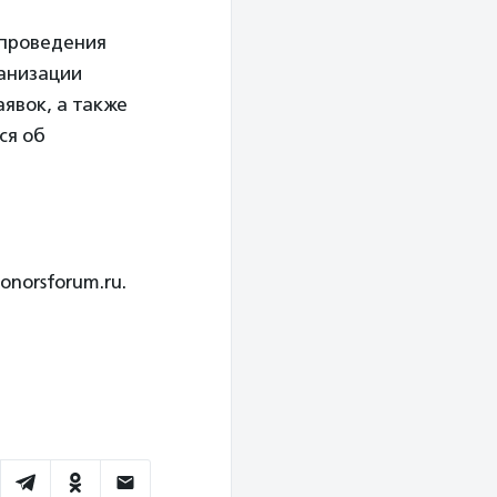
 проведения
ганизации
явок, а также
ся об
norsforum.ru.