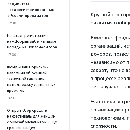
пациентам
незарегистрированных
Круглый стол ор
в России препаратов
развития сообщ
17:30
Началась регистрация
Ежегодно фонды
на «Добрый забег» в парке
организаций, ис
Победы на Поклонной горе
доноров, позво
17:00
независимо от т
Фонд «Наш Норильск»
секрет, что не 
напомнил об осенней
в процессе реа
заявочной кампании
на поддержку социальных
не получают по
проектов
16:31
Участники встре
организации пр
Открыт сбор средств
на фестиваль для женщин
технологиями, 
с онкозаболеваниями «Еще
сложности.
краше в танце»