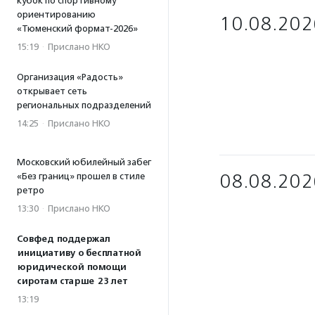
кубок по спортивному
ориентированию
10.08.202
«Тюменский формат-2026»
15:19
·
Прислано НКО
Организация «Радость»
открывает сеть
региональных подразделений
14:25
·
Прислано НКО
Московский юбилейный забег
08.08.202
«Без границ» прошел в стиле
ретро
13:30
·
Прислано НКО
Совфед поддержал
инициативу о бесплатной
юридической помощи
сиротам старше 23 лет
13:19