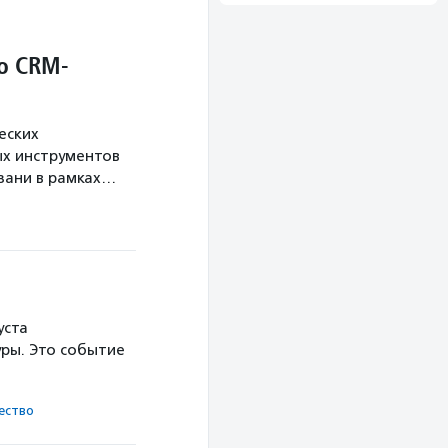
о CRM-
еских
х инструментов
язани в рамках…
уста
ры. Это событие
ест­во