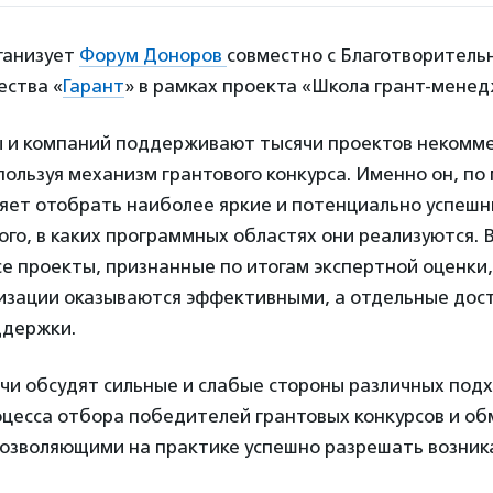
ганизует
Форум Доноров
совместно с Благотворител
ества «
Гарант
» в рамках проекта «Школа грант-менед
 и компаний поддерживают тысячи проектов некомм
пользуя механизм грантового конкурса. Именно он, п
ляет отобрать наиболее яркие и потенциально успешн
ого, в каких программных областях они реализуются. В
все проекты, признанные по итогам экспертной оценки
лизации оказываются эффективными, а отдельные дос
ддержки.
чи обсудят сильные и слабые стороны различных подх
оцесса отбора победителей грантовых конкурсов и об
позволяющими на практике успешно разрешать возни