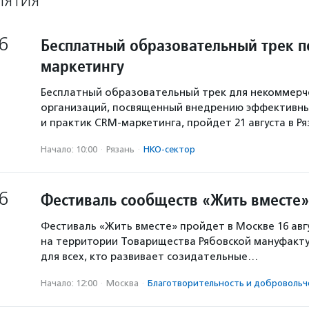
ИЯТИЯ
6
Бесплатный образовательный трек п
маркетингу
Бесплатный образовательный трек для некоммерч
организаций, посвященный внедрению эффективны
и практик CRM-маркетинга, пройдет 21 августа в Р
Начало: 10:00
·
Рязань
·
НКО-сектор
6
Фестиваль сообществ «Жить вместе»
Фестиваль «Жить вместе» пройдет в Москве 16 авг
на территории Товарищества Рябовской мануфакту
для всех, кто развивает созидательные…
Начало: 12:00
·
Москва
·
Благотвори­тель­ность и доброволь­ч