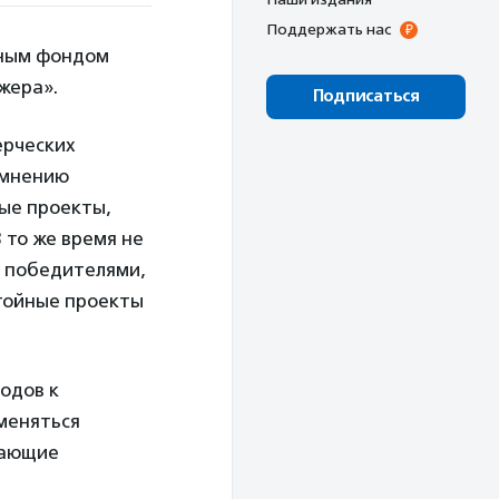
Поддержать нас
ьным фондом
жера».
Подписаться
ерческих
о мнению
ые проекты,
 то же время не
, победителями,
тойные проекты
одов к
меняться
кающие