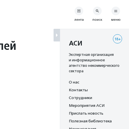
лента
поиск
меню
18+
лей
АСИ
Экспертная организация
и информационное
агентство некоммерческого
сектора
О нас
Контакты
Сотрудники
Мероприятия АСИ
Прислать новость
Полезная библиотека
Наши издания