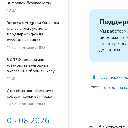
цифровой безопасности
13:27
Поддерж
Встреча с Андреем Ургантом
стала лотом аукциона
Мы работаем, 
в поддержку фонда
информация и
«Бумажная птица»
вопросу в бла
11:45
·
Прислано НКО
достигнем
В ОП РФ предложили
установить ежегодные
выплаты на сборы в школу
Российская Фе
11:24
ТЕГИ:
господдержка
Стихобиатлон «Км/вслух»
соберет семьи в Липецке
10:32
·
Прислано НКО
05.08.2026