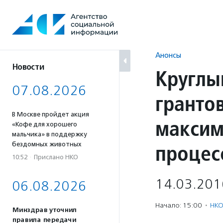
Перейти
к
содержанию
Анонсы
Новости
Круглы
07.08.2026
гранто
В Москве пройдет акция
максим
«Кофе для хорошего
мальчика» в поддержку
процес
бездомных животных
10:52
·
Прислано НКО
14.03.201
06.08.2026
Начало: 15:00
·
НКО
Минздрав уточнил
правила передачи