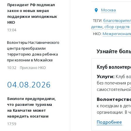
Президент РФ подписал
Москва
закон о новых мерах
поддержки молодежных
ТЕГИ:
благотворите
НКО
детям
,
сбор средств
13:04
НКО:
Межрегиональн
Волонтеры Наставнического
центра преобразили
Узнайте боль
территорию дома ребенка
при колонии в Можайске
Клуб волонтер
10:32
·
Прислано НКО
Услуги:
Клуб во
04.08.2026
без попечения р
самостоятельной
Биологи предупредили,
Волонтерств
что развитие туризма
к поездкам в де
на Камчатке может
организации. В 
навредить косаткам
Подробнее
17:59