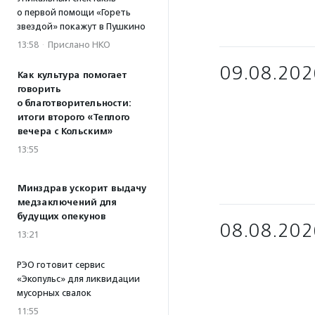
о первой помощи «Гореть
звездой» покажут в Пушкино
13:58
·
Прислано НКО
09.08.202
Как культура помогает
говорить
о благотворительности:
итоги второго «Теплого
вечера с Кольским»
13:55
Минздрав ускорит выдачу
медзаключений для
будущих опекунов
08.08.202
13:21
РЭО готовит сервис
«Экопульс» для ликвидации
мусорных свалок
11:55