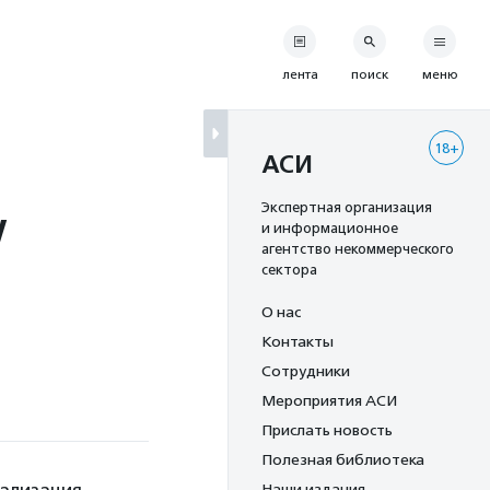
лента
поиск
меню
18+
АСИ
у
Экспертная организация
и информационное
агентство некоммерческого
сектора
О нас
Контакты
Сотрудники
Мероприятия АСИ
Прислать новость
Полезная библиотека
Наши издания