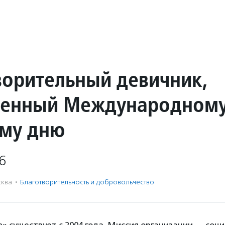
ворительный девичник,
щенный Международном
му дню
6
ква
·
Благотвори­тель­ность и доброволь­чест­во