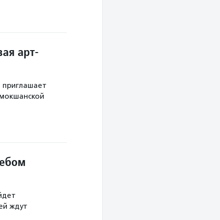
ая арт-
й приглашает
 мокшанской
небом
йдет
тей ждут