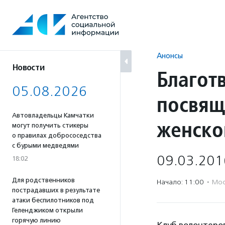
Перейти
к
содержанию
Анонсы
Новости
Благот
05.08.2026
посвя
Автовладельцы Камчатки
женско
могут получить стикеры
о правилах добрососедства
с бурыми медведями
09.03.201
18:02
Для родственников
Начало: 11:00
·
Мос
пострадавших в результате
атаки беспилотников под
Геленджиком открыли
горячую линию