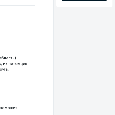
область)
, их питомцев
руга.
 поможет