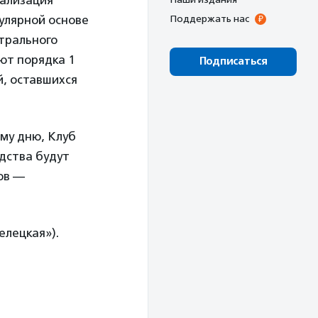
иализация
улярной основе
Поддержать нас
трального
ют порядка 1
Подписаться
й, оставшихся
му дню, Клуб
дства будут
ов —
елецкая»).