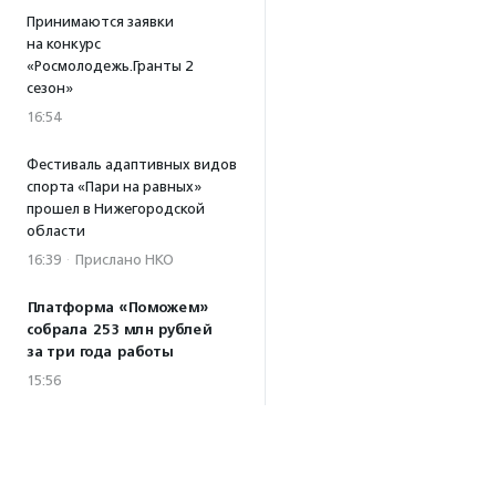
Принимаются заявки
на конкурс
«Росмолодежь.Гранты 2
сезон»
16:54
Фестиваль адаптивных видов
спорта «Пари на равных»
прошел в Нижегородской
области
16:39
·
Прислано НКО
Платформа «Поможем»
собрала 253 млн рублей
за три года работы
15:56
Т-Банк удвоит
пожертвования в пользу
фонда «Галчонок»