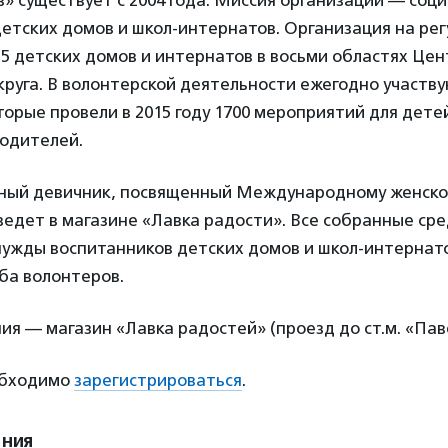
» существует с 2004 года. Миссия организации — соц
етских домов и школ-интернатов. Организация на рег
5 детских домов и интернатов в восьми областях Цен
руга. В волонтерской деятельности ежегодно участву
оторые провели в 2015 году 1700 мероприятий для дете
родителей.
ный девичник, посвященный Международному женско
едет в магазине «Лавка радости». Все собранные сре
нужды воспитанников детских домов и школ-интернат
ба волонтеров.
я — магазин «Лавка радостей» (проезд до ст.м. «Пав
обходимо
зарегистрироваться
.
ения