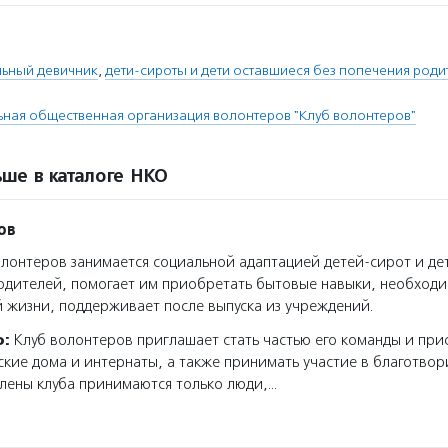
льный девичник
,
дети-сироты и дети оставшиеся без попечения роди
ая общественная организация волонтеров "Клуб волонтеров"
ше в каталоге НКО
ов
лонтеров занимается социальной адаптацией детей-сирот и де
одителей, помогает им приобретать бытовые навыки, необходи
 жизни, поддерживает после выпуска из учреждений.
о:
Клуб волонтеров приглашает стать частью его команды и при
тские дома и интернаты, а также принимать участие в благотвор
члены клуба принимаются только люди,…