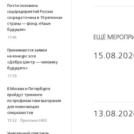
Почти половина
соцпредприятий России
сосредоточена в 10 регионах
страны — фонд «Наше
будущее»
ЕЩЁ МЕРОПР
17:46
Принимаются заявки
15.08.202
на конкурс эссе
«Добро.Центр — человеку
будущего»
17:39
В Москве и Петербурге
пройдут тренинги
по профилактике выгорания
для помогающих
13.08.202
специалистов
15:32
·
Прислано НКО
Уникальный спектакль