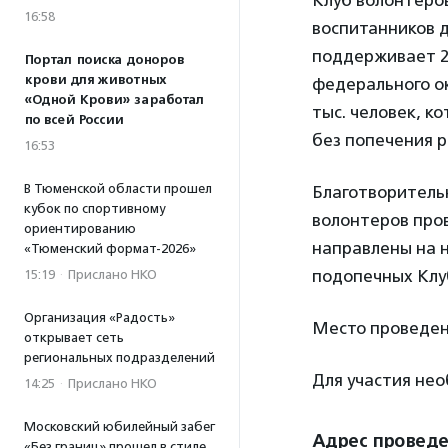
Клуб волонтеров
16:58
воспитанников д
поддерживает 2
Портал поиска доноров
крови для животных
федерального ок
«Одной Крови» заработал
тыс. человек, к
по всей России
без попечения 
16:53
В Тюменской области прошел
Благотворитель
кубок по спортивному
волонтеров пров
ориентированию
направлены на 
«Тюменский формат-2026»
подопечных Клу
15:19
·
Прислано НКО
Организация «Радость»
Место проведени
открывает сеть
региональных подразделений
Для участия не
14:25
·
Прислано НКО
Московский юбилейный забег
Адрес провед
«Без границ» прошел в стиле