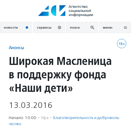
Перейти
к
содержанию
новости
сервисы
поиск
меню
18+
Анонсы
Широкая Масленица
в поддержку фонда
«Наши дети»
13.03.2016
Начало: 10:00
·
Уфа
·
Благотвори­тель­ность и доброволь­
чест­во