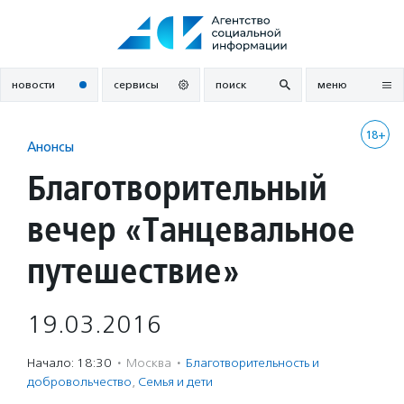
Перейти
к
содержанию
новости
сервисы
поиск
меню
18+
Анонсы
Благотворительный
вечер «Танцевальное
путешествие»
19.03.2016
Начало: 18:30
·
Москва
·
Благотвори­тель­ность и
доброволь­чест­во
,
Семья и дети