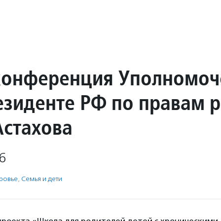
конференция Уполномоч
езиденте РФ по правам 
Астахова
6
ровье
,
Семья и дети