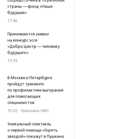
сосредоточена в 10 регионах
страны — фонд «Наше
будущее»
17:46
Принимаются заявки
на конкурс эссе
«Добро.Центр — человеку
будущего»
17:39
В Москве и Петербурге
пройдут тренинги
по профилактике выгорания
для помогающих
специалистов
15:32
·
Прислано НКО
Уникальный спектакль
о первой помощи «Гореть
звездой» покажут в Пушкино