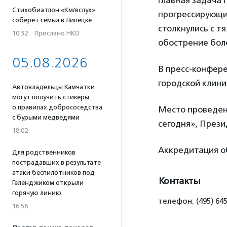
Главная задача 
Стихобиатлон «Км/вслух»
прогрессирующи
соберет семьи в Липецке
столкнулись с 
10:32
·
Прислано НКО
обострение боле
05.08.2026
В пресс-конфер
городской клини
Автовладельцы Камчатки
могут получить стикеры
о правилах добрососедства
Место проведен
с бурыми медведями
сегодня», Прези
18:02
Аккредитация о
Для родственников
пострадавших в результате
атаки беспилотников под
Контакты
Геленджиком открыли
горячую линию
телефон: (495) 645
16:58