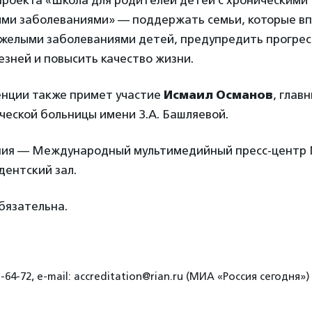
проекта «Школа для родителей детей с хроническими
ми заболеваниями» — поддержать семьи, которые в
тяжелыми заболеваниями детей, предупредить прогрес
зней и повысить качество жизни.
енции также примет участие
Исмаил Османов
, глав
ческой больницы имени З.А. Башляевой.
ия — Международный мультимедийный пресс-центр 
дентский зал.
бязательна.
-64-72, e-mail: accreditation@rian.ru (МИА «Россия сегодня»)