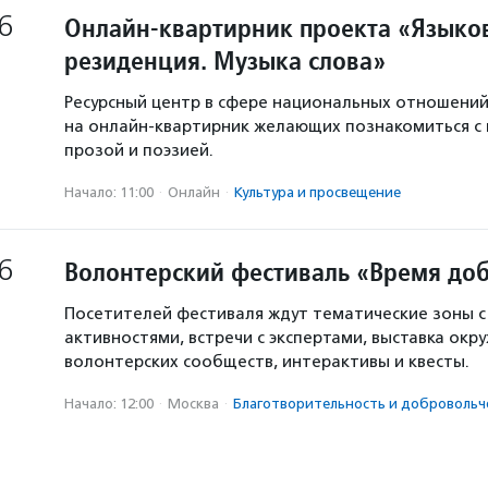
6
Онлайн-квартирник проекта «Языков
резиденция. Музыка слова»
Ресурсный центр в сфере национальных отношени
на онлайн-квартирник желающих познакомиться с
прозой и поэзией.
Начало: 11:00
·
Онлайн
·
Культура и просвещение
6
Волонтерский фестиваль «Время доб
Посетителей фестиваля ждут тематические зоны 
активностями, встречи с экспертами, выставка окр
волонтерских сообществ, интерактивы и квесты.
Начало: 12:00
·
Москва
·
Благотвори­тель­ность и доброволь­ч