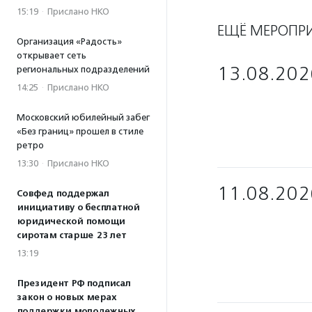
15:19
·
Прислано НКО
ЕЩЁ МЕРОПР
Организация «Радость»
открывает сеть
13.08.202
региональных подразделений
14:25
·
Прислано НКО
Московский юбилейный забег
«Без границ» прошел в стиле
ретро
13:30
·
Прислано НКО
11.08.202
Совфед поддержал
инициативу о бесплатной
юридической помощи
сиротам старше 23 лет
13:19
Президент РФ подписал
закон о новых мерах
поддержки молодежных