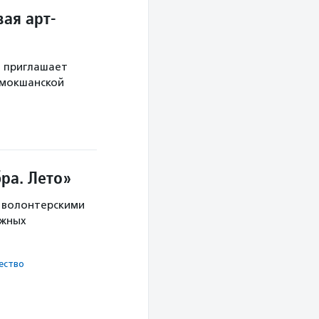
ая арт-
й приглашает
 мокшанской
ра. Лето»
с волонтерскими
ужных
ест­во