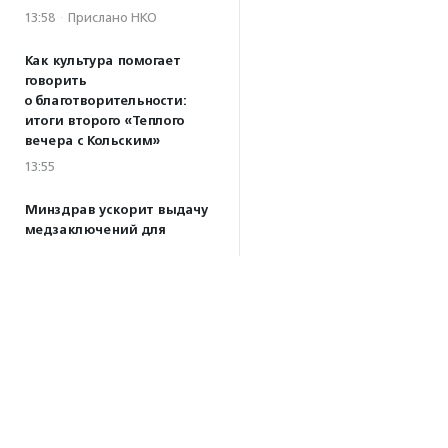
13:58
·
Прислано НКО
Как культура помогает
говорить
о благотворительности:
итоги второго «Теплого
вечера с Кольским»
13:55
Минздрав ускорит выдачу
медзаключений для
будущих опекунов
13:21
РЭО готовит сервис
«Экопульс» для ликвидации
мусорных свалок
11:55
Открыт прием заявок
на фестиваль малого кино