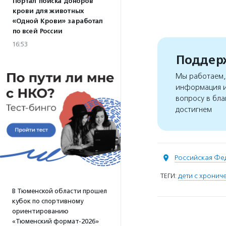
Портал поиска доноров
крови для животных
«Одной Крови» заработал
по всей России
16:53
Поддерж
Мы работаем, 
информация и
вопросу в бла
достигнем
Российская Фе
ТЕГИ:
дети с хрони
В Тюменской области прошел
кубок по спортивному
ориентированию
«Тюменский формат-2026»