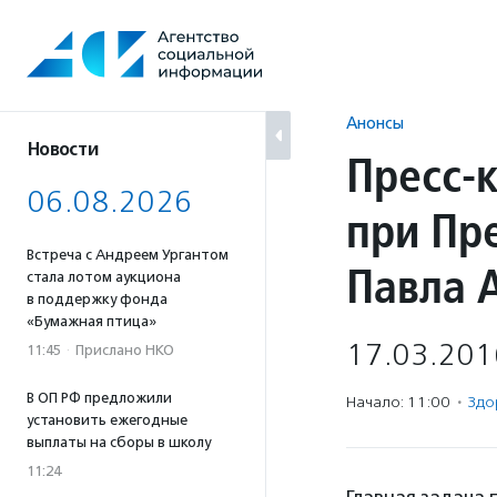
Перейти
к
содержанию
Анонсы
Новости
Пресс-
06.08.2026
при Пр
Встреча с Андреем Ургантом
Павла 
стала лотом аукциона
в поддержку фонда
«Бумажная птица»
17.03.201
11:45
·
Прислано НКО
В ОП РФ предложили
Начало: 11:00
·
Здо
установить ежегодные
выплаты на сборы в школу
11:24