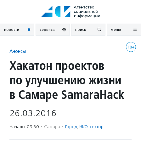
Перейти
к
содержанию
новости
сервисы
поиск
меню
18+
Анонсы
Хакатон проектов
по улучшению жизни
в Самаре SamaraHack
26.03.2016
Начало: 09:30
·
Самара
·
Город
,
НКО-сектор