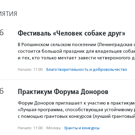
ИЯТИЯ
6
Фестиваль «Человек собаке друг»
В Ропшинском сельском поселении (Ленинградская 
состоится большой праздник для владельцев собак
и тех, кто только мечтает завести четвероногого д
Начало: 11:00
·
Благотвори­тель­ность и доброволь­чест­во
6
Практикум Форума Доноров
Форум Доноров приглашает к участию в практикум
«Лучшая программа, способствующая устойчивому
с помощью грантовых конкурсов (лучший грантовый 
Начало: 11:00
·
Москва
·
Гранты и конкурсы