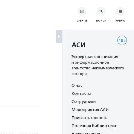
лента
поиск
меню
18+
АСИ
Экспертная организация
и информационное
агентство некоммерческого
сектора
О нас
Контакты
Сотрудники
Мероприятия АСИ
Прислать новость
Полезная библиотека
Наши издания