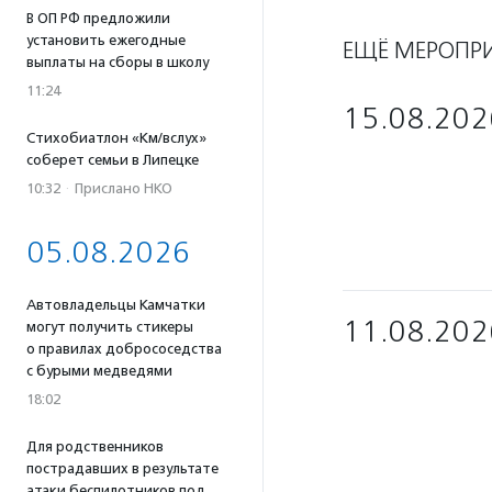
В ОП РФ предложили
установить ежегодные
ЕЩЁ МЕРОПР
выплаты на сборы в школу
11:24
15.08.202
Стихобиатлон «Км/вслух»
соберет семьи в Липецке
10:32
·
Прислано НКО
05.08.2026
Автовладельцы Камчатки
11.08.202
могут получить стикеры
о правилах добрососедства
с бурыми медведями
18:02
Для родственников
пострадавших в результате
атаки беспилотников под