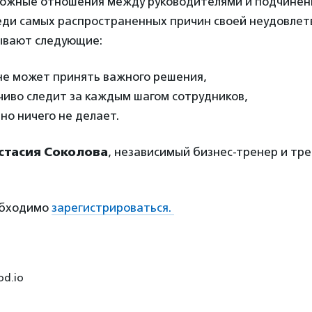
ложные отношения между руководителями и подчине
реди самых распространенных причин своей неудовле
ывают следующие:
не может принять важного решения,
чиво следит за каждым шагом сотрудников,
 но ничего не делает.
стасия Соколова
, независимый бизнес-тренер и тр
обходимо
зарегистрироваться.
od.io