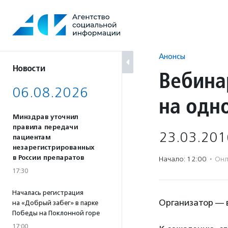
Перейти
к
содержанию
Анонсы
Новости
Вебина
06.08.2026
на одн
Минздрав уточнил
правила передачи
23.03.201
пациентам
незарегистрированных
в России препаратов
Начало: 12:00
·
Онл
17:30
Началась регистрация
Организатор — в
на «Добрый забег» в парке
Победы на Поклонной горе
17:00