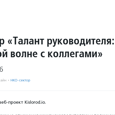
р «Талант руководителя:
ой волне с коллегами»
6
айн
·
НКО-сектор
еб-проект Kislorod.io.