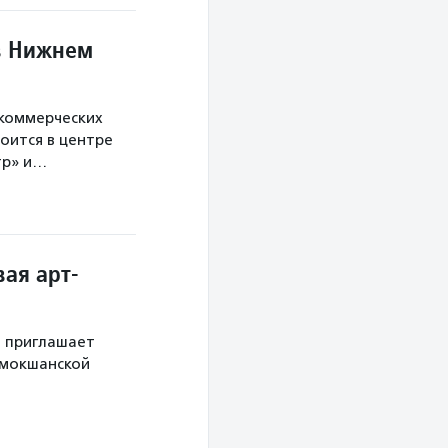
в Нижнем
екоммерческих
оится в центре
тр» и…
ая арт-
й приглашает
 мокшанской