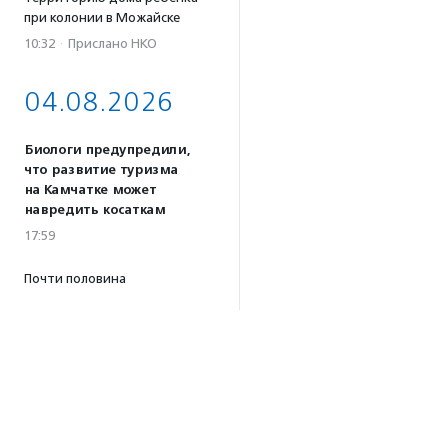
при колонии в Можайске
10:32
·
Прислано НКО
04.08.2026
Биологи предупредили,
что развитие туризма
на Камчатке может
навредить косаткам
17:59
Почти половина
соцпредприятий России
сосредоточена в 10 регионах
страны — фонд «Наше
будущее»
17:46
Принимаются заявки
на конкурс эссе