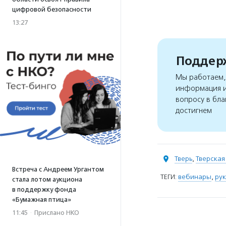
цифровой безопасности
13:27
Поддерж
Мы работаем, 
информация и
вопросу в бла
достигнем
Тверь
,
Тверская
Встреча с Андреем Ургантом
ТЕГИ:
вебинары
,
ру
стала лотом аукциона
в поддержку фонда
«Бумажная птица»
11:45
·
Прислано НКО