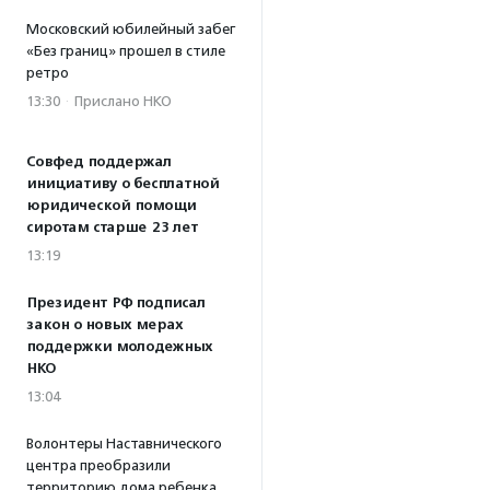
Московский юбилейный забег
«Без границ» прошел в стиле
ретро
13:30
·
Прислано НКО
Совфед поддержал
инициативу о бесплатной
юридической помощи
сиротам старше 23 лет
13:19
Президент РФ подписал
закон о новых мерах
поддержки молодежных
НКО
13:04
Волонтеры Наставнического
центра преобразили
территорию дома ребенка