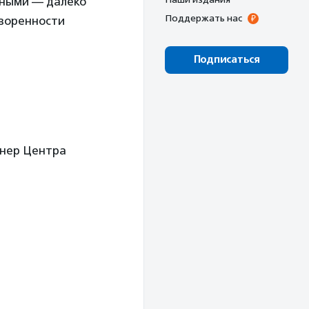
нными — далеко
Поддержать нас
творенности
Подписаться
енер Центра