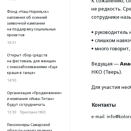
К сожалению, с
не редкость. С
Фонд «Наш Норильск»
сотрудники наз
напомнил об осенней
заявочной кампании
на поддержку социальных
• руководитель 
проектов
• слишком навяз
16:31
• много говорит,
Открыт сбор средств
на фестиваль для женщин
Ведущая —
Ана
с онкозаболеваниями «Еще
НКО (Тверь).
краше в танце»
14:50
Для участия не
Организация «Продвижение»
и компания «Инва-Титан»
Контакты
будут сотрудничать
13:30
·
Прислано НКО
e-mail: info@kislor
Пенсионеры Самарской
области освоят правила