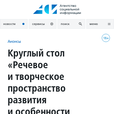
Перейти
к
содержанию
новости
сервисы
поиск
меню
18+
Анонсы
Круглый стол
«Речевое
и творческое
пространство
развития
и особенности