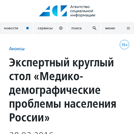
Перейти
к
содержанию
новости
сервисы
поиск
меню
18+
Анонсы
Экспертный круглый
стол «Медико-
демографические
проблемы населения
России»