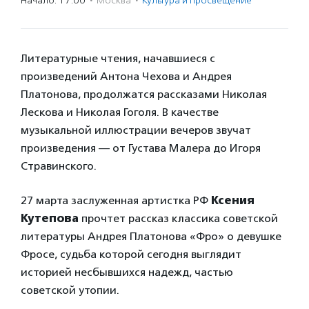
Начало: 17:00
·
Москва
·
Культура и просвещение
Литературные чтения, начавшиеся с
произведений Антона Чехова и Андрея
Платонова, продолжатся рассказами Николая
Лескова и Николая Гоголя. В качестве
музыкальной иллюстрации вечеров звучат
произведения — от Густава Малера до Игоря
Стравинского.
27 марта заслуженная артистка РФ
Ксения
Кутепова
прочтет рассказ классика советской
литературы Андрея Платонова «Фро» о девушке
Фросе, судьба которой сегодня выглядит
историей несбывшихся надежд, частью
советской утопии.