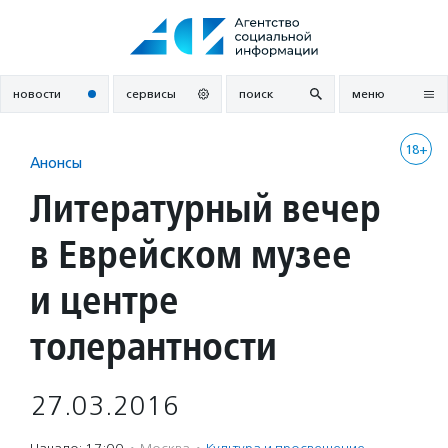
Перейти
к
содержанию
новости
сервисы
поиск
меню
18+
Анонсы
Литературный вечер
в Еврейском музее
и центре
толерантности
27.03.2016