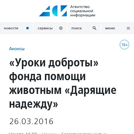
Перейти
к
содержанию
новости
сервисы
поиск
меню
18+
Анонсы
«Уроки доброты»
фонда помощи
животным «Дарящие
надежду»
26.03.2016