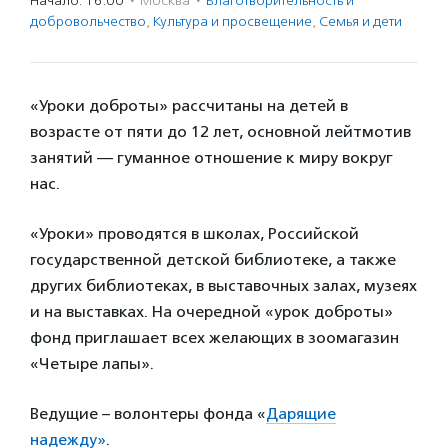
Начало: 16:00
·
Москва
·
Благотвори­тель­ность и
доброволь­чест­во
,
Культура и просвещение
,
Семья и дети
«Уроки доброты» рассчитаны на детей в
возрасте от пяти до 12 лет, основной лейтмотив
занятий — гуманное отношение к миру вокруг
нас.
«Уроки» проводятся в школах, Российской
государственной детской библиотеке, а также
других библиотеках, в выставочных залах, музеях
и на выставках. На очередной «урок доброты»
фонд приглашает всех желающих в зоомагазин
«Четыре лапы».
Ведущие – волонтеры фонда «
Дарящие
надежду»
.