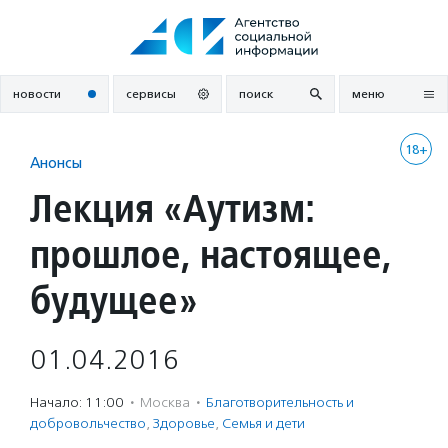
Перейти
к
содержанию
новости
сервисы
поиск
меню
18+
Анонсы
Лекция «Аутизм:
прошлое, настоящее,
будущее»
01.04.2016
Начало: 11:00
·
Москва
·
Благотвори­тель­ность и
доброволь­чест­во
,
Здоровье
,
Семья и дети